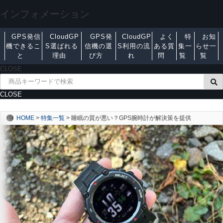
インフォメーション
GPS発信
CloudGP
GPS発
CloudGP
よく
特
お知
機できるこ
S選ばれる
信機の選
S利用の流
ある質
集一
らせ一
と
理由
び方
れ
問
覧
覧
CLOSE
CLOSE
HOME
>
特集一覧
>
睡眠の質が悪い？GPS腕時計が解決策を提供