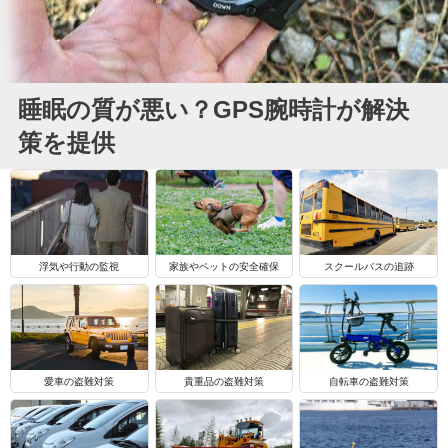
睡眠の質が悪い？GPS腕時計が解決
策を提供
浮気や行動の監視
家族やペットの安全確保
スクールバスの追跡
自転車の盗難対策
愛車の盗難対策
貴重品の盗難対策