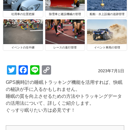
船舶・水上設備の追跡管理
社用車の位置把握
除雪車と建設機械の管理
イベントの生中継
レースの進行管理
イベント車両の管理
T
F
Li
C
Posted on
2023年7月1日
wi
a
n
o
GPS腕時計の睡眠トラッキング機能を活用すれば、快眠
tt
c
e
p
の秘訣が手に入るかもしれません。
er
e
y
睡眠の質を向上させるための方法やトラッキングデータ
の活用法について、詳しくご紹介します。
b
Li
ぐっすり眠りたい方は必見です！
o
n
o
k