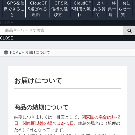
GPS発信
CloudGP
GPS発
CloudGP
よく
特
お知
機できるこ
S選ばれる
信機の選
S利用の流
ある質
集一
らせ一
と
理由
び方
れ
問
覧
覧
CLOSE
CLOSE
HOME
>
お届けについて
お届けについて
商品の納期について
納期につきましては、目安として、
関東圏の場合は1～2
日、関東圏以外の場合は2～3日
、離島の場合は（船便の
ため）7日となっています。