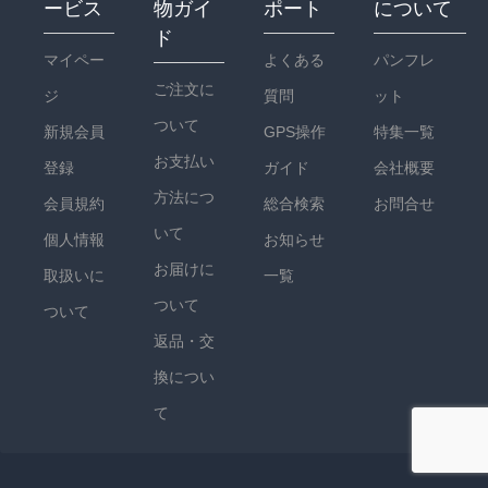
ービス
物ガイ
ポート
について
ド
マイペー
よくある
パンフレ
ご注文に
ジ
質問
ット
ついて
新規会員
GPS操作
特集一覧
お支払い
登録
ガイド
会社概要
方法につ
会員規約
総合検索
お問合せ
いて
個人情報
お知らせ
お届けに
取扱いに
一覧
ついて
ついて
返品・交
換につい
て