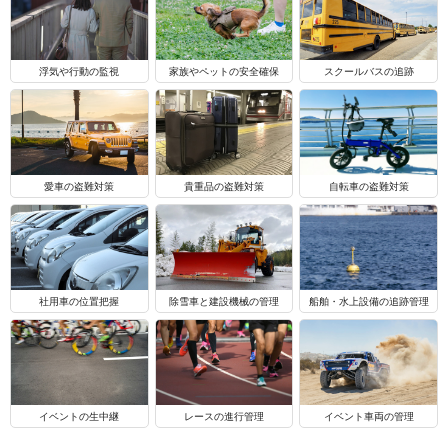
浮気や行動の監視
家族やペットの安全確保
スクールバスの追跡
自転車の盗難対策
愛車の盗難対策
貴重品の盗難対策
船舶・水上設備の追跡管理
社用車の位置把握
除雪車と建設機械の管理
イベントの生中継
レースの進行管理
イベント車両の管理