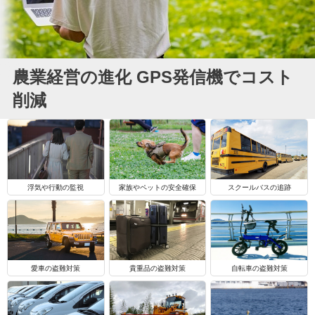
農業経営の進化 GPS発信機でコスト
削減
浮気や行動の監視
家族やペットの安全確保
スクールバスの追跡
自転車の盗難対策
愛車の盗難対策
貴重品の盗難対策