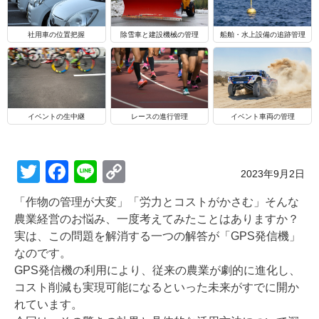
船舶・水上設備の追跡管理
社用車の位置把握
除雪車と建設機械の管理
イベントの生中継
レースの進行管理
イベント車両の管理
T
F
Li
C
Posted on
2023年9月2日
wi
a
n
o
「作物の管理が大変」「労力とコストがかさむ」そんな
tt
c
e
p
農業経営のお悩み、一度考えてみたことはありますか？
er
e
y
実は、この問題を解消する一つの解答が「GPS発信機」
なのです。
b
Li
GPS発信機の利用により、従来の農業が劇的に進化し、
o
n
コスト削減も実現可能になるといった未来がすでに開か
o
k
れています。