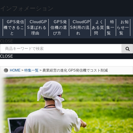
インフォメーション
GPS発信
CloudGP
GPS発
CloudGP
よく
特
お知
機できるこ
S選ばれる
信機の選
S利用の流
ある質
集一
らせ一
と
理由
び方
れ
問
覧
覧
CLOSE
CLOSE
HOME
>
特集一覧
>
農業経営の進化 GPS発信機でコスト削減