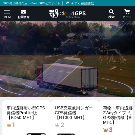
｜
GPS発信機専門店・CloudGPS公式サイト
今すぐ追跡開始
車両追跡用小型GPS
USB充電兼用シガー
荷物・車両追跡
発信機ProLite版
GPS発信機
2Wayタイプ ミ
【BD50-MH1】
【RT300-MH1】
GPS発信機【BD3
MH1】