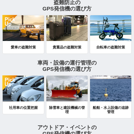
盗難防止の
GPS発信機の選び方
自転車の盗難対策
愛車の盗難対策
貴重品の盗難対策
車両・設備の運行管理の
GPS発信機の選び方
船舶・水上設備の追跡
社用車の位置把握
除雪車と建設機械の管
管理
理
アウトドア・イベントの
GPS発信機の選び方