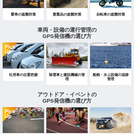
自転車の盗難対策
愛車の盗難対策
貴重品の盗難対策
車両・設備の運行管理の
GPS発信機の選び方
船舶・水上設備の追跡
社用車の位置把握
除雪車と建設機械の管
管理
理
アウトドア・イベントの
GPS発信機の選び方