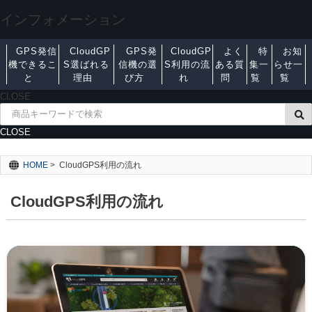
インフォメーション
GPS発信
CloudGP
GPS発
CloudGP
よく
特
お知
機できるこ
S選ばれる
信機の選
S利用の流
ある質
集一
らせ一
と
理由
び方
れ
問
覧
覧
CLOSE
CLOSE
HOME
>
CloudGPS利用の流れ
CloudGPS利用の流れ