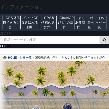
インフォメーション
GPS発信
CloudGP
GPS発
CloudGP
よく
特
お知
機できるこ
S選ばれる
信機の選
S利用の流
ある質
集一
らせ一
と
理由
び方
れ
問
覧
覧
CLOSE
CLOSE
HOME
>
特集一覧
>
GPS発信機で何ができる？主な機能や活用方法を紹介