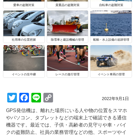
自転車の盗難対策
愛車の盗難対策
貴重品の盗難対策
船舶・水上設備の追跡管理
社用車の位置把握
除雪車と建設機械の管理
イベントの生中継
レースの進行管理
イベント車両の管理
T
F
Li
C
Posted on
2022年9月1日
wi
a
n
o
GPS発信機は、離れた場所にいる人や物の位置をスマホ
tt
c
e
p
やパソコン、タブレットなどの端末上で確認できる通信
er
e
y
機器です。最近では、子供・高齢者の見守りや車・バイ
クの盗難防止、社員の業務管理などの他、スポーツやイ