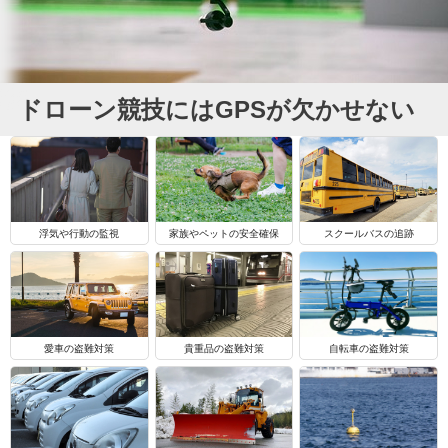
ドローン競技にはGPSが欠かせない
浮気や行動の監視
家族やペットの安全確保
スクールバスの追跡
自転車の盗難対策
愛車の盗難対策
貴重品の盗難対策