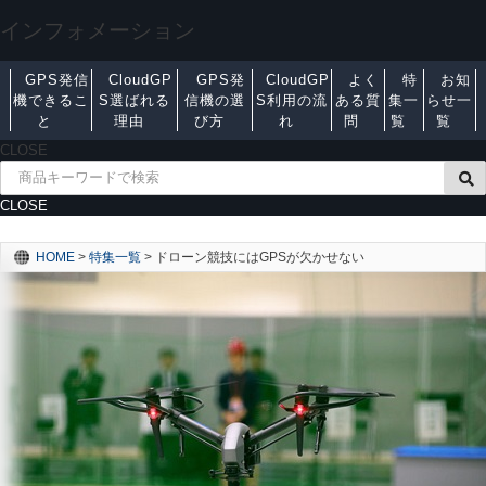
インフォメーション
GPS発信
CloudGP
GPS発
CloudGP
よく
特
お知
機できるこ
S選ばれる
信機の選
S利用の流
ある質
集一
らせ一
と
理由
び方
れ
問
覧
覧
CLOSE
CLOSE
HOME
>
特集一覧
>
ドローン競技にはGPSが欠かせない