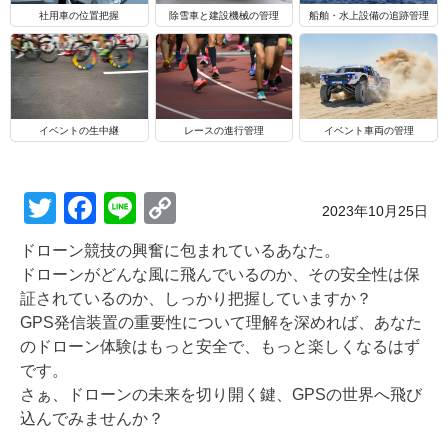
船舶・水上設備の追跡管理
社用車の位置把握
除雪車と建設機械の管理
イベントの生中継
レースの進行管理
イベント車両の管理
T
F
Li
C
Posted on
2023年10月25日
wi
a
n
o
ドローン競技の興奮に包まれているあなた。
tt
c
e
p
ドローンがどんな風に飛んでいるのか、その安全性は保
er
e
y
証されているのか、しっかり把握していますか？
GPS発信装置の重要性について理解を深めれば、あなた
b
Li
のドローン体験はもっと安全で、もっと楽しくなるはず
o
n
です。
o
k
さぁ、ドローンの未来を切り開く鍵、GPSの世界へ飛び
込んでみませんか？
k