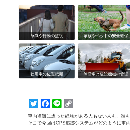
浮気や行動の監視
家族やペットの安全確保
社用車の位置把握
除雪車と建設機械の管理
T
F
Li
C
wi
a
n
o
車両盗難に遭った経験がある人もない人も、誰も
tt
c
e
p
そこで今回はGPS追跡システムがどのように車