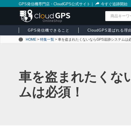
GPS発信機専門店・CloudGPS公式サイト
｜
今すぐ追跡開始
検索
GPS発信機できること
CloudGPS選ばれる理
HOME
>
特集一覧
>
車を盗まれたくないならGPS追跡システムは
車を盗まれたくない
ムは必須！