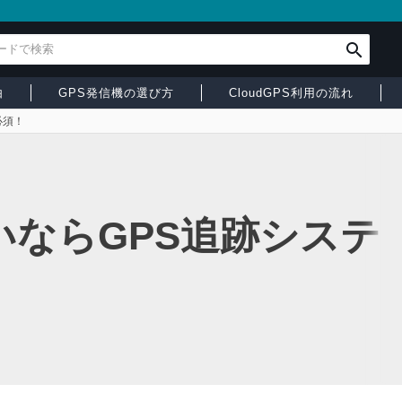
由
GPS発信機の選び方
CloudGPS利用の流れ
必須！
ならGPS追跡システ