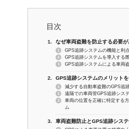
er
e
y
b
Li
o
n
目次
o
k
k
なぜ車両盗難を防止する必要が
GPS追跡システムの機能と利
GPS追跡システムを導入する
GPS追跡システムによる車両
GPS追跡システムのメリット
減少する自動車盗難のGPS追
遠隔での車両管GPS追跡シス
車両の位置を正確に特定する方
ム
車両盗難防止とGPS追跡シス