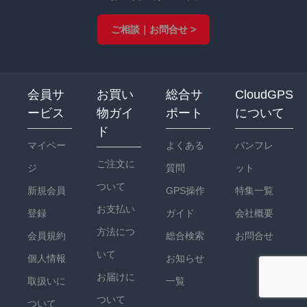
ご相談｜お問合せ >
会員サ
お買い
総合サ
CloudGPS
ービス
物ガイ
ポート
について
ド
マイペー
よくある
パンフレ
ご注文に
ジ
質問
ット
ついて
新規会員
GPS操作
特集一覧
お支払い
登録
ガイド
会社概要
方法につ
会員規約
総合検索
お問合せ
いて
個人情報
お知らせ
お届けに
取扱いに
一覧
ついて
ついて