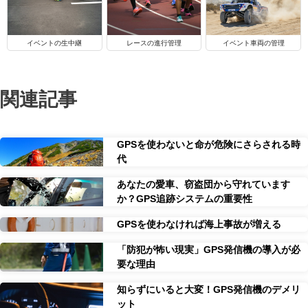
イベントの生中継
レースの進行管理
イベント車両の管理
関連記事
GPSを使わないと命が危険にさらされる時
代
あなたの愛車、窃盗団から守れています
か？GPS追跡システムの重要性
GPSを使わなければ海上事故が増える
「防犯が怖い現実」GPS発信機の導入が必
要な理由
知らずにいると大変！GPS発信機のデメリ
ット