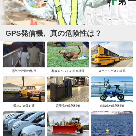
GPS発信機、真の危険性は？
浮気や行動の監視
家族やペットの安全確保
スクールバスの追跡
自転車の盗難対策
愛車の盗難対策
貴重品の盗難対策