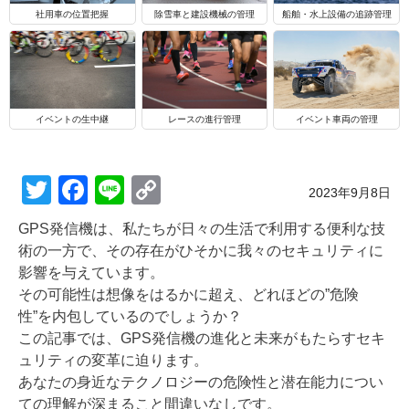
船舶・水上設備の追跡管理
社用車の位置把握
除雪車と建設機械の管理
イベントの生中継
レースの進行管理
イベント車両の管理
T
F
Li
C
Posted on
2023年9月8日
wi
a
n
o
GPS発信機は、私たちが日々の生活で利用する便利な技
tt
c
e
p
術の一方で、その存在がひそかに我々のセキュリティに
er
e
y
影響を与えています。
その可能性は想像をはるかに超え、どれほどの”危険
b
Li
性”を内包しているのでしょうか？
o
n
この記事では、GPS発信機の進化と未来がもたらすセキ
o
k
ュリティの変革に迫ります。
あなたの身近なテクノロジーの危険性と潜在能力につい
k
ての理解が深まること間違いなしです。