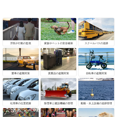
浮気や行動の監視
家族やペットの安全確保
スクールバスの追跡
自転車の盗難対策
愛車の盗難対策
貴重品の盗難対策
船舶・水上設備の追跡管理
社用車の位置把握
除雪車と建設機械の管理