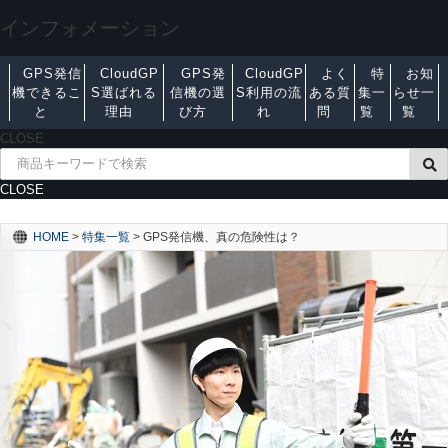
インフォメーション
GPS発信
CloudGP
GPS発
CloudGP
よく
特
お知
機できるこ
S選ばれる
信機の選
S利用の流
ある質
集一
らせ一
と
理由
び方
れ
問
覧
覧
CLOSE
CLOSE
HOME
>
特集一覧
>
GPS発信機、真の危険性は？