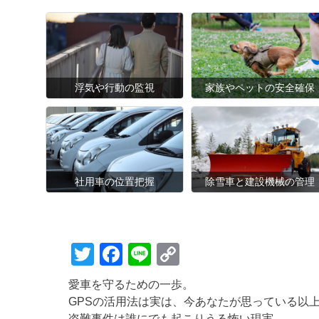
浮気や行動の監視
家族やペットの安全確保
社用車の位置把握
除雪車と建設機械の管理
T
F
Li
C
wi
a
n
o
愛車を守るための一歩。
tt
c
e
p
GPSの活用法は実は、今あなたが思っている以
盗難事件は誰にでも起こりうる怖い現実。