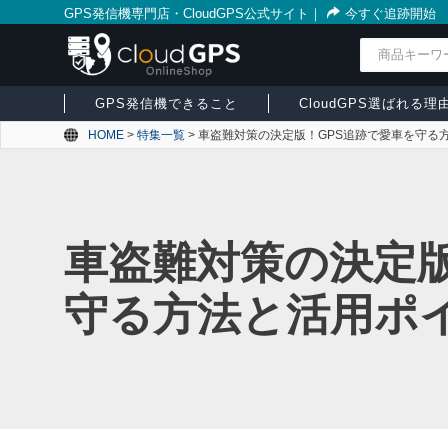
GPS発信機専門店・CloudGPS公式サイト
｜
今すぐ追跡開始
検索
GPS発信機できること
CloudGPS選ばれる理
HOME
>
特集一覧
>
車盗難対策の決定版！GPS追跡で愛車を守る
車盗難対策の決定版
守る方法と活用ポ