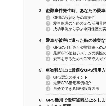
盗難事件発生時、あなたの愛車
GPSの役割とその重要性
愛車保護のためのGPS活用具
成功事例から学ぶ車両保護の
愛車が被害に遭った時の確実な
GPSの仕組みと盗難対策への
最新GPS追跡システムの実際
愛車を守るためのGPS導入ガ
車盗難防止に最適なGPS活用
GPS選定のポイント
最新GPS活用事例紹介
自分でできるGPS設置方法
GPS活用で愛車盗難防止をし