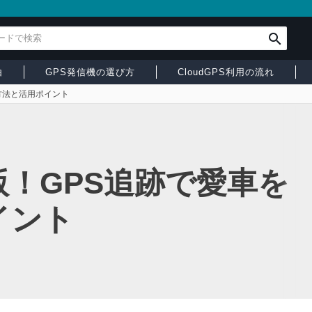
由
GPS発信機の選び方
CloudGPS利用の流れ
方法と活用ポイント
！GPS追跡で愛車を
イント