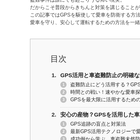
er
e
y
だからこそ普段からきちんと対策を講じることが
b
Li
この記事ではGPSを駆使して愛車を防衛する方
o
n
愛車を守り、安心して運転するための方法を一緒
o
k
k
目次
GPS活用と車盗難防止の明確
盗難防止にどう活用する？GP
時間との戦い！速やかな愛車
GPSを最大限に活用するため
安心の産物？GPSを活用した
GPS追跡の盲点と対策法
最新GPS活用テクノロジーで
成功例から学ぶ、車盗難未然