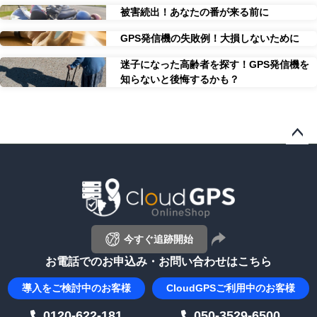
被害続出！あなたの番が来る前に
GPS発信機の失敗例！大損しないために
迷子になった高齢者を探す！GPS発信機を
知らないと後悔するかも？
ペー
ジト
ップ
へ
今すぐ追跡開始
お電話でのお申込み・お問い合わせはこちら
導入を
ご検討中のお客様
CloudGPS
ご利用中のお客様
0120-622-181
050-3529-6500