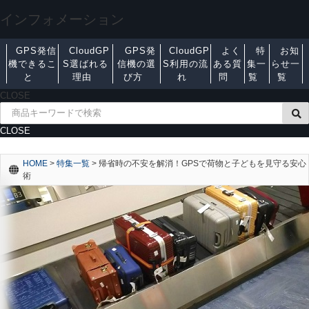
インフォメーション
GPS発信
CloudGP
GPS発
CloudGP
よく
特
お知
機できるこ
S選ばれる
信機の選
S利用の流
ある質
集一
らせ一
と
理由
び方
れ
問
覧
覧
CLOSE
CLOSE
HOME
>
特集一覧
>
帰省時の不安を解消！GPSで荷物と子どもを見守る安心
術