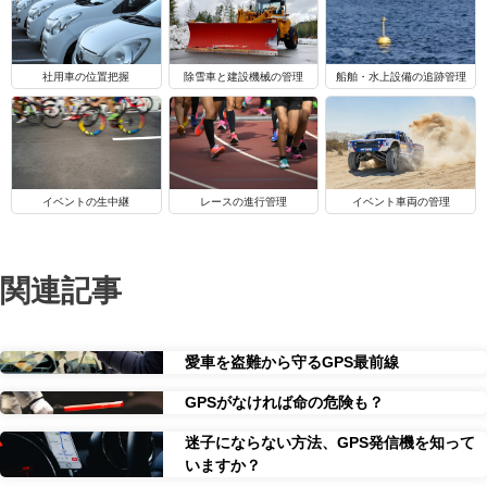
船舶・水上設備の追跡管理
社用車の位置把握
除雪車と建設機械の管理
イベントの生中継
レースの進行管理
イベント車両の管理
関連記事
愛車を盗難から守るGPS最前線
GPSがなければ命の危険も？
迷子にならない方法、GPS発信機を知って
いますか？