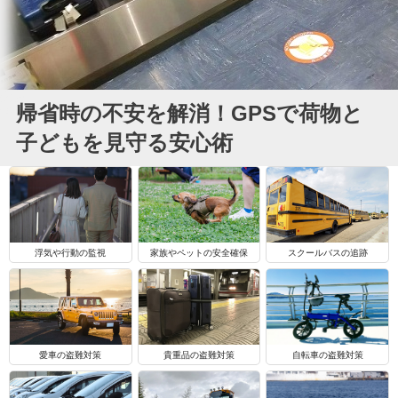
帰省時の不安を解消！GPSで荷物と
子どもを見守る安心術
浮気や行動の監視
家族やペットの安全確保
スクールバスの追跡
自転車の盗難対策
愛車の盗難対策
貴重品の盗難対策