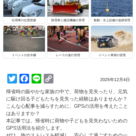
船舶・水上設備の追跡管理
社用車の位置把握
除雪車と建設機械の管理
イベントの生中継
レースの進行管理
イベント車両の管理
T
F
Li
C
Posted on
2025年12月4日
wi
a
n
o
帰省時の賑やかな家族の中で、荷物を見失ったり、元気
tt
c
e
p
に駆け回る子どもたちを見失った経験はありませんか？
er
e
y
こんな心配事を減らすために、GPSの活用を考えたこと
はありますか？
b
Li
本記事では、帰省時に荷物や子どもを見失わないための
o
n
GPS活用法を紹介します。
ぜひ、旅のストレスを軽減し、安心して過ごすための一