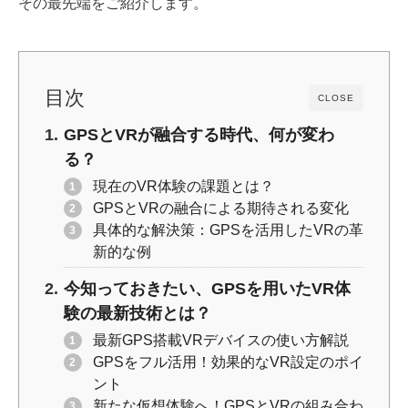
その最先端をご紹介します。
k
目次
CLOSE
GPSとVRが融合する時代、何が変わ
る？
現在のVR体験の課題とは？
GPSとVRの融合による期待される変化
具体的な解決策：GPSを活用したVRの革
新的な例
今知っておきたい、GPSを用いたVR体
験の最新技術とは？
最新GPS搭載VRデバイスの使い方解説
GPSをフル活用！効果的なVR設定のポイ
ント
新たな仮想体験へ！GPSとVRの組み合わ