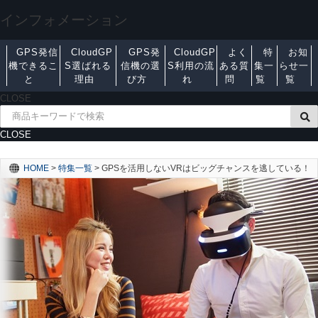
インフォメーション
GPS発信
CloudGP
GPS発
CloudGP
よく
特
お知
機できるこ
S選ばれる
信機の選
S利用の流
ある質
集一
らせ一
と
理由
び方
れ
問
覧
覧
CLOSE
CLOSE
HOME
>
特集一覧
>
GPSを活用しないVRはビッグチャンスを逃している！