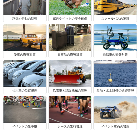
浮気や行動の監視
家族やペットの安全確保
スクールバスの追跡
自転車の盗難対策
愛車の盗難対策
貴重品の盗難対策
船舶・水上設備の追跡管理
社用車の位置把握
除雪車と建設機械の管理
イベントの生中継
レースの進行管理
イベント車両の管理