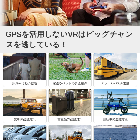
GPSを活用しないVRはビッグチャン
スを逃している！
浮気や行動の監視
家族やペットの安全確保
スクールバスの追跡
自転車の盗難対策
愛車の盗難対策
貴重品の盗難対策