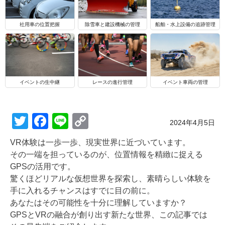
船舶・水上設備の追跡管理
社用車の位置把握
除雪車と建設機械の管理
イベントの生中継
レースの進行管理
イベント車両の管理
T
F
Li
C
Posted on
2024年4月5日
wi
a
n
o
VR体験は一歩一歩、現実世界に近づいています。
tt
c
e
p
その一端を担っているのが、位置情報を精緻に捉える
er
e
y
GPSの活用です。
驚くほどリアルな仮想世界を探索し、素晴らしい体験を
b
Li
手に入れるチャンスはすでに目の前に。
o
n
あなたはその可能性を十分に理解していますか？
o
k
GPSとVRの融合が創り出す新たな世界、この記事では