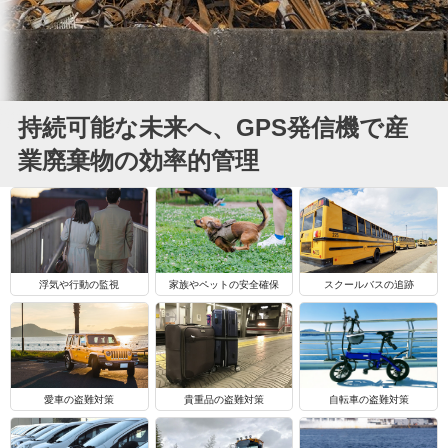
持続可能な未来へ、GPS発信機で産
業廃棄物の効率的管理
浮気や行動の監視
家族やペットの安全確保
スクールバスの追跡
自転車の盗難対策
愛車の盗難対策
貴重品の盗難対策