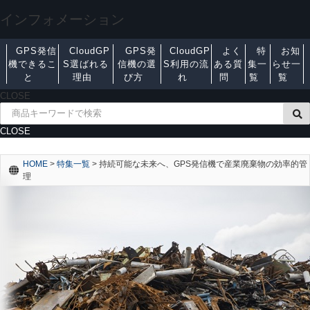
インフォメーション
GPS発信
CloudGP
GPS発
CloudGP
よく
特
お知
機できるこ
S選ばれる
信機の選
S利用の流
ある質
集一
らせ一
と
理由
び方
れ
問
覧
覧
CLOSE
CLOSE
HOME
>
特集一覧
>
持続可能な未来へ、GPS発信機で産業廃棄物の効率的管
理