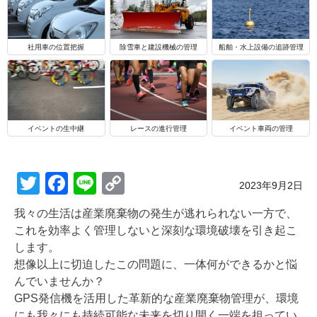
船舶・水上設備の追跡管理
社用車の位置把握
除雪車と建設機械の管理
イベントの生中継
レースの進行管理
イベント車両の管理
T
F
Li
C
Posted on
2023年9月2日
wi
a
n
o
我々の生活は産業廃棄物の発生が逃れられない一方で、
tt
c
e
p
これを効率よく管理しないと深刻な環境破壊を引き起こ
er
e
y
します。
想像以上に切迫したこの問題に、一体何ができるかと悩
b
Li
んでいませんか？
o
n
GPS発信機を活用した革新的な産業廃棄物管理が、環境
にも我々にも持続可能な未来を切り開く一端を担ってい