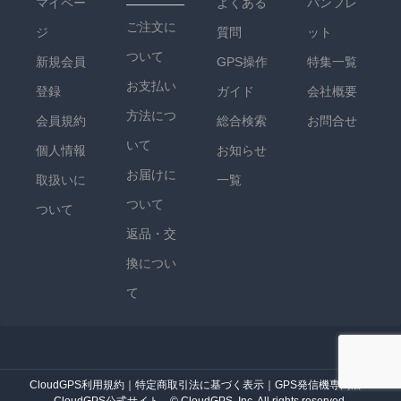
マイペー
よくある
パンフレ
ご注文に
ジ
質問
ット
ついて
新規会員
GPS操作
特集一覧
お支払い
登録
ガイド
会社概要
方法につ
会員規約
総合検索
お問合せ
いて
個人情報
お知らせ
お届けに
取扱いに
一覧
ついて
ついて
返品・交
換につい
て
CloudGPS利用規約
｜
特定商取引法に基づく表示
｜
GPS発信機専門店・