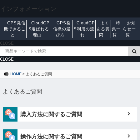
インフォメーション
GPS発信
CloudGP
GPS発
CloudGP
よく
特
お知
機できるこ
S選ばれる
信機の選
S利用の流
ある質
集一
らせ一
と
理由
び方
れ
問
覧
覧
CLOSE
CLOSE
HOME
>
よくあるご質問
よくあるご質問
購入方法に関するご質問
操作方法に関するご質問