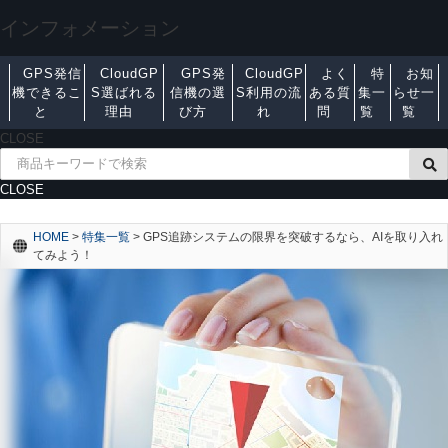
インフォメーション
GPS発信
CloudGP
GPS発
CloudGP
よく
特
お知
機できるこ
S選ばれる
信機の選
S利用の流
ある質
集一
らせ一
と
理由
び方
れ
問
覧
覧
CLOSE
CLOSE
HOME
>
特集一覧
>
GPS追跡システムの限界を突破するなら、AIを取り入れ
てみよう！