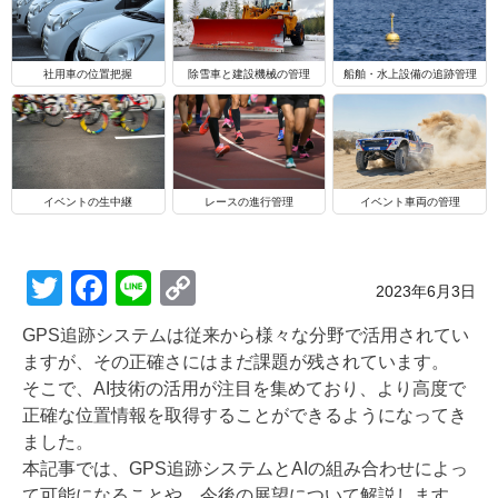
船舶・水上設備の追跡管理
社用車の位置把握
除雪車と建設機械の管理
イベントの生中継
レースの進行管理
イベント車両の管理
T
F
Li
C
Posted on
2023年6月3日
wi
a
n
o
GPS追跡システムは従来から様々な分野で活用されてい
tt
c
e
p
ますが、その正確さにはまだ課題が残されています。
er
e
y
そこで、AI技術の活用が注目を集めており、より高度で
正確な位置情報を取得することができるようになってき
b
Li
ました。
o
n
本記事では、GPS追跡システムとAIの組み合わせによっ
て可能になることや、今後の展望について解説します。