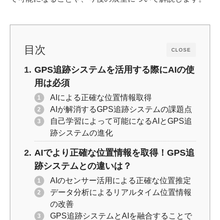
o
k
k
目次
CLOSE
GPS追跡システムを活用する際にAIの使
用は必須
AIによる正確な位置情報取得
AIが解消するGPS追跡システムの課題点
自己学習によって可能になるAIとGPS追
跡システムの進化
AIでより正確な位置情報を取得！GPS追
跡システムとの違いは？
AIのセンサー活用による正確な位置推定
データ分析によるリアルタイム位置情報
の改善
GPS追跡システムとAIを融合することで