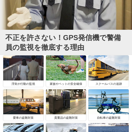
不正を許さない！GPS発信機で警備
員の監視を徹底する理由
浮気や行動の監視
家族やペットの安全確保
スクールバスの追跡
自転車の盗難対策
愛車の盗難対策
貴重品の盗難対策