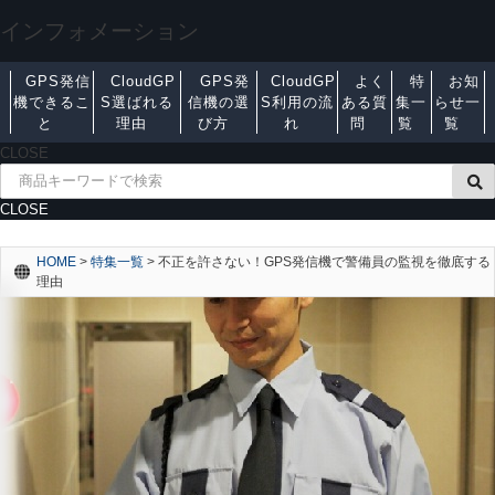
インフォメーション
GPS発信
CloudGP
GPS発
CloudGP
よく
特
お知
機できるこ
S選ばれる
信機の選
S利用の流
ある質
集一
らせ一
と
理由
び方
れ
問
覧
覧
CLOSE
CLOSE
HOME
>
特集一覧
>
不正を許さない！GPS発信機で警備員の監視を徹底する
理由