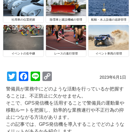
船舶・水上設備の追跡管理
社用車の位置把握
除雪車と建設機械の管理
イベントの生中継
レースの進行管理
イベント車両の管理
T
F
Li
C
Posted on
2023年6月1日
wi
a
n
o
警備員が業務中にどのような活動を行っているか把握す
tt
c
e
p
ることは、不正防止に欠かせません。
er
e
y
そこで、GPS発信機を活用することで警備員の運動量や
移動ルートを把握し、効率的な業務遂行や不正行為の抑
b
Li
止につながる方法があります。
o
n
この記事では、GPS発信機を導入することでどのような
メリットがあるかを紹介します。