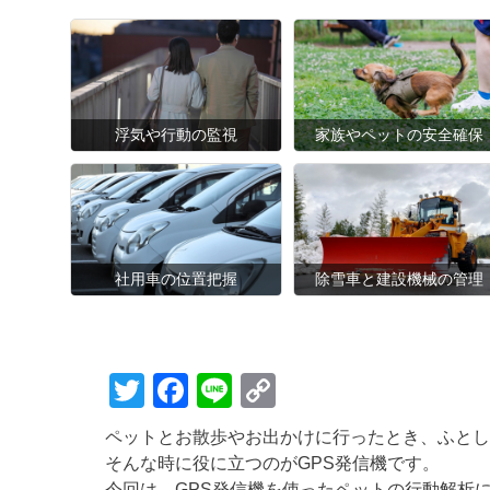
浮気や行動の監視
家族やペットの安全確保
社用車の位置把握
除雪車と建設機械の管理
T
F
Li
C
wi
a
n
o
ペットとお散歩やお出かけに行ったとき、ふとし
tt
c
e
p
そんな時に役に立つのがGPS発信機です。
今回は、GPS発信機を使ったペットの行動解析