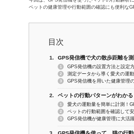
er
e
y
ペットの健康管理や行動範囲の確認にも便利なG
b
Li
o
n
o
k
k
目次
GPS発信機で犬の散歩距離を
GPS発信機の設置方法と設定
測定データから導く愛犬の運
GPS発信機を用いた健康管理
ペットの行動パターンがわかる
愛犬の運動量を簡単に計測！G
ペットの行動範囲を確認して安
GPS発信機が健康管理に大活
GPS発信機を使って、猫の行