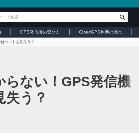
由
GPS発信機の選び方
CloudGPS利用の流れ
ではペットを見失う？
らない！GPS発信機
見失う？