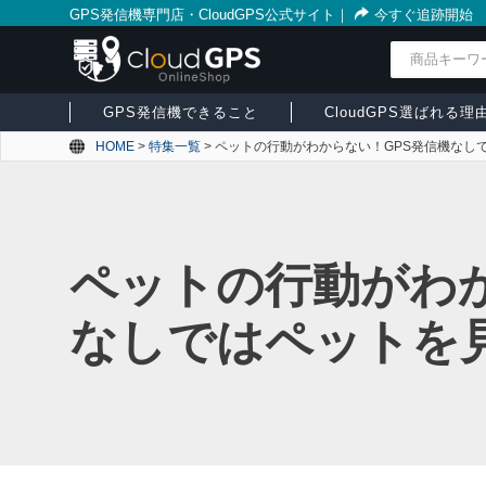
GPS発信機専門店・CloudGPS公式サイト
｜
今すぐ追跡開始
検索
GPS発信機できること
CloudGPS選ばれる理
HOME
>
特集一覧
>
ペットの行動がわからない！GPS発信機なし
ペットの行動がわか
なしではペットを