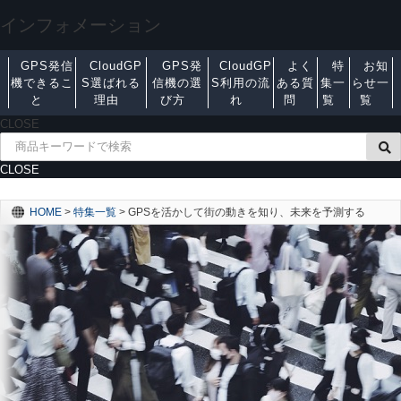
インフォメーション
GPS発信
CloudGP
GPS発
CloudGP
よく
特
お知
機できるこ
S選ばれる
信機の選
S利用の流
ある質
集一
らせ一
と
理由
び方
れ
問
覧
覧
CLOSE
CLOSE
HOME
>
特集一覧
>
GPSを活かして街の動きを知り、未来を予測する