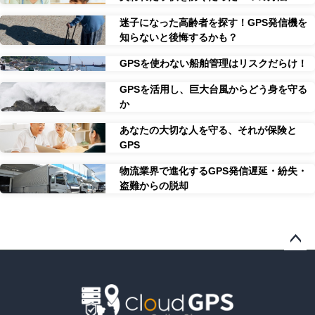
迷子になった高齢者を探す！GPS発信機を
知らないと後悔するかも？
GPSを使わない船舶管理はリスクだらけ！
GPSを活用し、巨大台風からどう身を守る
か
あなたの大切な人を守る、それが保険と
GPS
物流業界で進化するGPS発信遅延・紛失・
盗難からの脱却
ペー
ジト
ップ
へ