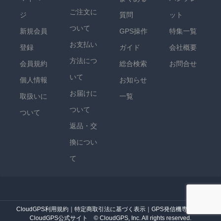
ご注文に
ジ
質問
ット
ついて
新規会員
GPS操作
特集一覧
お支払い
登録
ガイド
会社概要
方法につ
会員規約
総合検索
お問合せ
いて
個人情報
お知らせ
お届けに
取扱いに
一覧
ついて
ついて
返品・交
換につい
て
CloudGPS利用規約
｜
特定商取引法に基づく表示
｜
GPS発信機専門店・
CloudGPS公式サイト
© CloudGPS, Inc. All rights reserved.