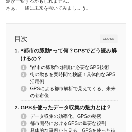
測が一変するかもしれません。
k
さぁ、一緒に未来を覗いてみましょう。
目次
CLOSE
“都市の脈動”って何？GPSでどう読み解
けるの？
“都市の脈動”の解読に必要なGPS技術
街の動きを実時間で検証！具体的なGPS
活用例
GPSによる都市解析で見えてくる、未来
の都市像
GPSを使ったデータ収集の魅力とは？
データ収集の効率化、GPSの秘密
都市開発におけるGPSの重要な役割
具体的な事例から見る、GPSを使った街