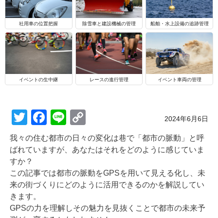
船舶・水上設備の追跡管理
社用車の位置把握
除雪車と建設機械の管理
イベントの生中継
レースの進行管理
イベント車両の管理
T
F
Li
C
Posted on
2024年6月6日
wi
a
n
o
我々の住む都市の日々の変化は巷で「都市の脈動」と呼
tt
c
e
p
ばれていますが、あなたはそれをどのように感じていま
er
e
y
すか？
この記事では都市の脈動をGPSを用いて見える化し、未
b
Li
来の街づくりにどのように活用できるのかを解説してい
o
n
きます。
o
k
GPSの力を理解しその魅力を見抜くことで都市の未来予