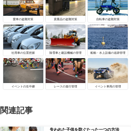
自転車の盗難対策
愛車の盗難対策
貴重品の盗難対策
船舶・水上設備の追跡管理
社用車の位置把握
除雪車と建設機械の管理
イベントの生中継
レースの進行管理
イベント車両の管理
関連記事
失われた子供を防ぐたった一つの方法