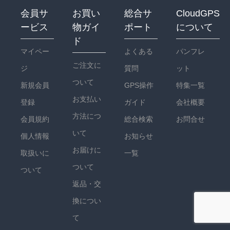
会員サ
お買い
総合サ
CloudGPS
ービス
物ガイ
ポート
について
ド
マイペー
よくある
パンフレ
ご注文に
ジ
質問
ット
ついて
新規会員
GPS操作
特集一覧
お支払い
登録
ガイド
会社概要
方法につ
会員規約
総合検索
お問合せ
いて
個人情報
お知らせ
お届けに
取扱いに
一覧
ついて
ついて
返品・交
換につい
て