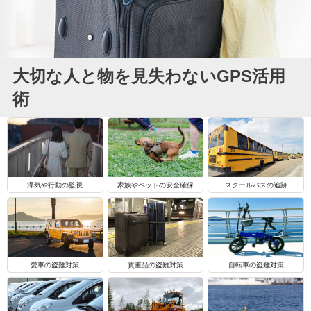
大切な人と物を見失わないGPS活用
術
浮気や行動の監視
家族やペットの安全確保
スクールバスの追跡
自転車の盗難対策
愛車の盗難対策
貴重品の盗難対策