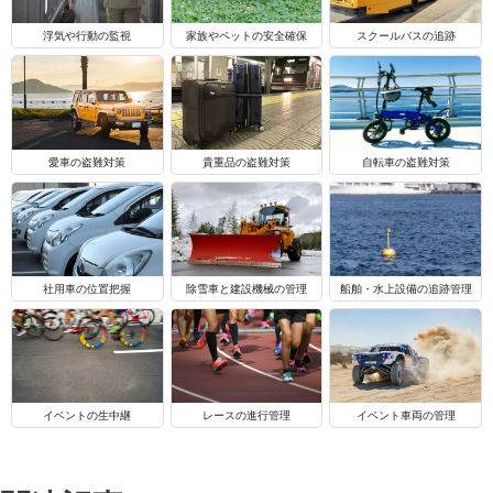
浮気や行動の監視
家族やペットの安全確保
スクールバスの追跡
自転車の盗難対策
愛車の盗難対策
貴重品の盗難対策
船舶・水上設備の追跡管理
社用車の位置把握
除雪車と建設機械の管理
イベントの生中継
レースの進行管理
イベント車両の管理