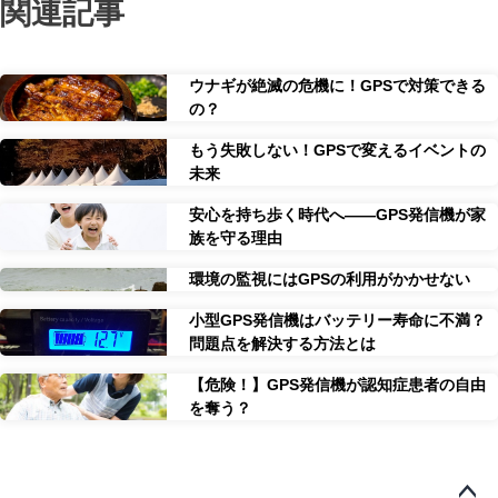
関連記事
ウナギが絶滅の危機に！GPSで対策できる
の？
もう失敗しない！GPSで変えるイベントの
未来
安心を持ち歩く時代へ――GPS発信機が家
族を守る理由
環境の監視にはGPSの利用がかかせない
小型GPS発信機はバッテリー寿命に不満？
問題点を解決する方法とは
【危険！】GPS発信機が認知症患者の自由
を奪う？