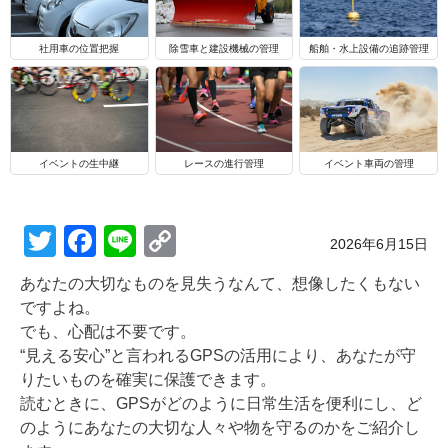
船舶・水上設備の追跡管理
社用車の位置把握
除雪車と建設機械の管理
イベントの生中継
レースの進行管理
イベント車両の管理
T
F
Li
C
Posted on
2026年6月15日
wi
a
n
o
あなたの大切なものを見失うなんて、想像したくもない
tt
c
e
p
ですよね。
er
e
y
でも、心配は不要です。
“見える安心”と言われるGPSの活用により、あなたが守
b
Li
りたいものを確実に保護できます。
o
n
読むときに、GPSがどのように日常生活を便利にし、ど
o
k
のようにあなたの大切な人々や物を守るのかをご紹介し