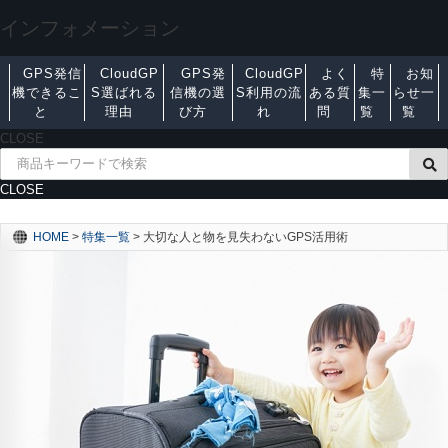
インフォメーション
GPS発信
CloudGP
GPS発
CloudGP
よく
特
お知
機できるこ
S選ばれる
信機の選
S利用の流
ある質
集一
らせ一
と
理由
び方
れ
問
覧
覧
CLOSE
CLOSE
HOME
>
特集一覧
>
大切な人と物を見失わないGPS活用術