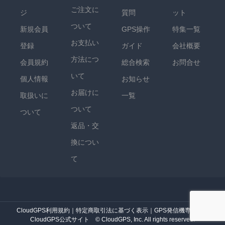
ご注文に
ジ
質問
ット
ついて
新規会員
GPS操作
特集一覧
お支払い
登録
ガイド
会社概要
方法につ
会員規約
総合検索
お問合せ
いて
個人情報
お知らせ
お届けに
取扱いに
一覧
ついて
ついて
返品・交
換につい
て
CloudGPS利用規約
｜
特定商取引法に基づく表示
｜
GPS発信機専門店・
CloudGPS公式サイト
© CloudGPS, Inc. All rights reserved.