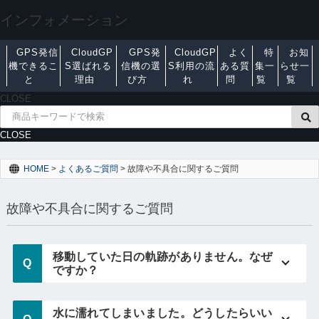
インフォメーション
GPS発信
CloudGP
GPS発
CloudGP
よく
特
お知
機できるこ
S選ばれる
信機の選
S利用の流
ある質
集一
らせ一
と
理由
び方
れ
問
覧
覧
CLOSE
CLOSE
HOME
>
よくあるご質問
>
故障や不具合に関するご質問
故障や不具合に関するご質問
移動していた日の軌跡がありません。なぜ
ですか？
水に濡れてしまいました。どうしたらいい