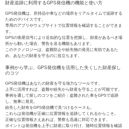
財産追跡に利用するGPS発信機の機能と使い方
GPS発信機は、所持品や車などの場所をリアルタイムで追跡する
ためのデバイスです。
専用のアプリやウェブサイトで位置情報を確認することができま
す。
GPSの衛星信号により近似的な位置を把握し、財産があるべき場
所から動いた場合、警告を送る機能もあります。
このテクノロジーは、盗難防止や紛失物の発見に有効であるた
め、あなたの財産を守るのに役立ちます。
事例から学ぶ、GPS発信機を活用した失くした財産探し
のコツ
GPS発信機はあなたの財産を守る強力なツールです。
上手に活用すれば、盗難や紛失から財産を守ることが可能です。
事例を通して探しのコツをご紹介：盗難された車をGPSで追跡
し、無事に発見。
紛失した財布をGPS発信機で見つけるケースも。
これらは発信機が正確に位置情報を追跡してくれるからこそ。
正確な位置情報さえあれば、警察も迅速に対応できます。
ポイントは発信機を上手に財産に取り付け、随時位置情報を確認