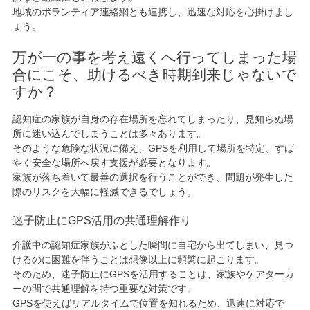
地域のボランティア連絡網とも連携し、迅速な対応を心掛けまし
ょう。
万が一の事を考え遠くへ行ってしまった場
合にこそ、助けるべき時期到来じゃないで
すか？
認知症の家族が自身の存在場所を忘れてしまったり、見知らぬ場
所に迷い込んでしまうことは多々あります。
そのような危険な状況に備え、GPSを利用して場所を特定、すば
やく安全な場所へ戻す支援が必要となります。
家族が落ち着いて最善の選択を行うことができ、問題が発生した
際のリスクを大幅に軽減できるでしょう。
迷子防止にGPS活用の共通理解作り
介護中の認知症家族がふとした瞬間に自宅から出てしまい、見つ
けるのに困難を伴うことは想像以上に頻繁に起こります。
そのため、迷子防止にGPSを活用することは、家族やケアターカ
ーの間で共通理解を持つ重要な対策です。
GPSを使えばリアルタイムで位置を知れるため、迅速に対応で