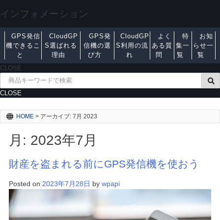
インフォメーション
GPS発信
CloudGP
GPS発
CloudGP
よく
特
お知
機できるこ
S選ばれる
信機の選
S利用の流
ある質
集一
らせ一
と
理由
び方
れ
問
覧
覧
CLOSE
CLOSE
HOME
>
アーカイブ: 7月 2023
月:
2023年7月
財産を盗まれる前にGPS発信機を使おう
Posted on
2023年7月28日
by
wpapi