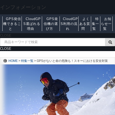
インフォメーション
GPS発信
CloudGP
GPS発
CloudGP
よく
特
お知
機できるこ
S選ばれる
信機の選
S利用の流
ある質
集一
らせ一
と
理由
び方
れ
問
覧
覧
CLOSE
CLOSE
HOME
>
特集一覧
>
GPSがないと命の危険も！スキーにおける安全対策