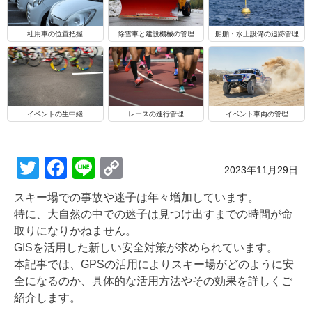
船舶・水上設備の追跡管理
社用車の位置把握
除雪車と建設機械の管理
イベントの生中継
レースの進行管理
イベント車両の管理
T
F
Li
C
Posted on
2023年11月29日
wi
a
n
o
スキー場での事故や迷子は年々増加しています。
tt
c
e
p
特に、大自然の中での迷子は見つけ出すまでの時間が命
er
e
y
取りになりかねません。
GISを活用した新しい安全対策が求められています。
b
Li
本記事では、GPSの活用によりスキー場がどのように安
o
n
全になるのか、具体的な活用方法やその効果を詳しくご
o
k
紹介します。