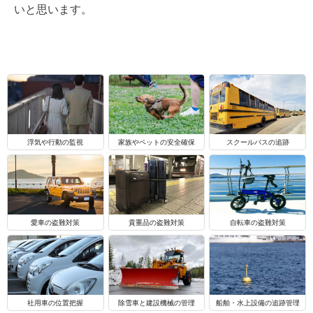
いと思います。
浮気や行動の監視
家族やペットの安全確保
スクールバスの追跡
自転車の盗難対策
愛車の盗難対策
貴重品の盗難対策
船舶・水上設備の追跡管理
社用車の位置把握
除雪車と建設機械の管理