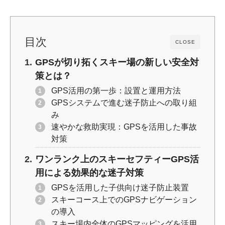
k
目次
CLOSE
GPSが切り拓くスキー場の新しい安全対
策とは？
GPS活用の第一歩：設置と運用方法
GPSシステムで進む迷子防止への取り組
み
速やかな救助実現：GPSを活用した事故
対策
ワンランク上のスキーセフティーGPS活
用による効果的な迷子対策
GPSを活用した子供向け迷子防止装置
スキーコース上でのGPSナビゲーション
の導入
スキー場内全体のGPSマッピングを活用