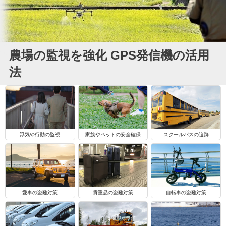
農場の監視を強化 GPS発信機の活用
法
浮気や行動の監視
家族やペットの安全確保
スクールバスの追跡
自転車の盗難対策
愛車の盗難対策
貴重品の盗難対策