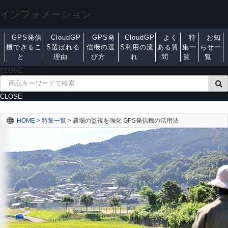
インフォメーション
GPS発信
CloudGP
GPS発
CloudGP
よく
特
お知
機できるこ
S選ばれる
信機の選
S利用の流
ある質
集一
らせ一
と
理由
び方
れ
問
覧
覧
CLOSE
CLOSE
HOME
>
特集一覧
>
農場の監視を強化 GPS発信機の活用法