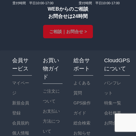
受付時間 平日10:00-17:00
受付時間 平日10:00-17:00
WEBからのご相談
お問合せは24時間
ご相談｜お問合せ >
会員サ
お買い
総合サ
CloudGPS
ービス
物ガイ
ポート
について
ド
マイペー
よくある
パンフレ
ご注文に
ジ
質問
ット
ついて
新規会員
GPS操作
特集一覧
お支払い
登録
ガイド
会社概要
方法につ
会員規約
総合検索
お問合せ
いて
個人情報
お知らせ