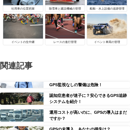
船舶・水上設備の追跡管理
社用車の位置把握
除雪車と建設機械の管理
イベントの生中継
レースの進行管理
イベント車両の管理
関連記事
GPS監視なしの警備は危険！
認知症患者が迷子に？安心できるGPS追跡
システムを紹介！
運用コストが高いのに、GPSの導入はまだ
ですか？
GPSの未導入、あなたの損失は？