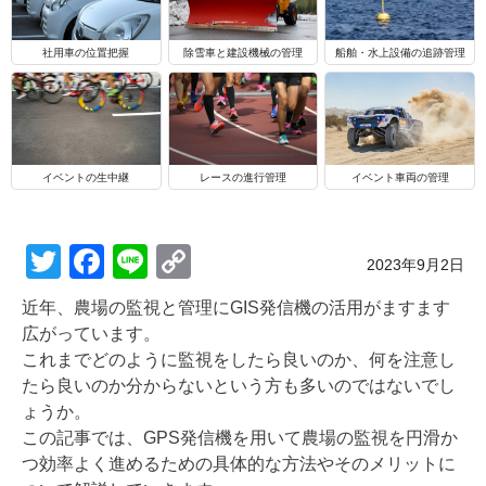
船舶・水上設備の追跡管理
社用車の位置把握
除雪車と建設機械の管理
イベントの生中継
レースの進行管理
イベント車両の管理
T
F
Li
C
Posted on
2023年9月2日
wi
a
n
o
近年、農場の監視と管理にGIS発信機の活用がますます
tt
c
e
p
広がっています。
er
e
y
これまでどのように監視をしたら良いのか、何を注意し
たら良いのか分からないという方も多いのではないでし
b
Li
ょうか。
o
n
この記事では、GPS発信機を用いて農場の監視を円滑か
o
k
つ効率よく進めるための具体的な方法やそのメリットに