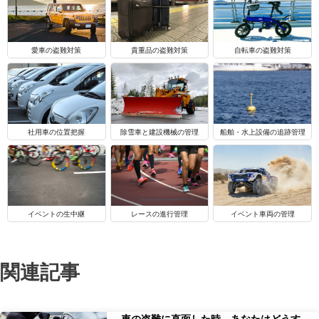
自転車の盗難対策
愛車の盗難対策
貴重品の盗難対策
船舶・水上設備の追跡管理
社用車の位置把握
除雪車と建設機械の管理
イベントの生中継
レースの進行管理
イベント車両の管理
関連記事
車の盗難に直面した時、あなたはどうす