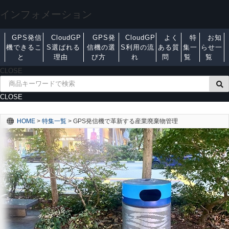
インフォメーション
GPS発信
CloudGP
GPS発
CloudGP
よく
特
お知
機できるこ
S選ばれる
信機の選
S利用の流
ある質
集一
らせ一
と
理由
び方
れ
問
覧
覧
CLOSE
CLOSE
HOME
>
特集一覧
>
GPS発信機で革新する産業廃棄物管理