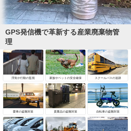
GPS発信機で革新する産業廃棄物管
理
浮気や行動の監視
家族やペットの安全確保
スクールバスの追跡
自転車の盗難対策
愛車の盗難対策
貴重品の盗難対策