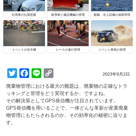
船舶・水上設備の追跡管理
社用車の位置把握
除雪車と建設機械の管理
イベントの生中継
レースの進行管理
イベント車両の管理
T
F
Li
C
Posted on
2023年9月2日
wi
a
n
o
廃棄物管理における最大の難題は、廃棄物の正確なトラ
tt
c
e
p
ッキングと管理をどう実現するか、ですよね。
er
e
y
その解決策としてGPS発信機が注目されています。
GPS発信機を用いることで、一体どんな革新が産業廃棄
b
Li
物管理にもたらされるのか、その効率化の秘密に迫りま
o
n
す。
o
k