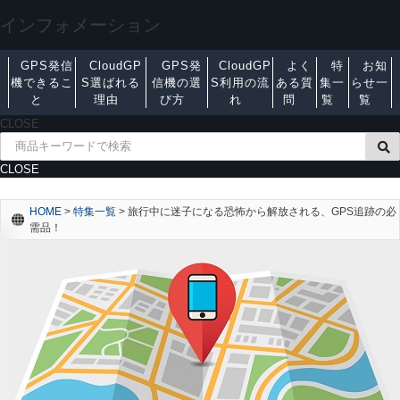
インフォメーション
GPS発信
CloudGP
GPS発
CloudGP
よく
特
お知
機できるこ
S選ばれる
信機の選
S利用の流
ある質
集一
らせ一
と
理由
び方
れ
問
覧
覧
CLOSE
CLOSE
HOME
>
特集一覧
>
旅行中に迷子になる恐怖から解放される、GPS追跡の必
需品！