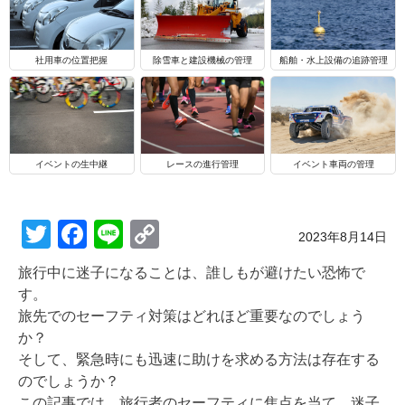
船舶・水上設備の追跡管理
社用車の位置把握
除雪車と建設機械の管理
イベントの生中継
レースの進行管理
イベント車両の管理
T
F
Li
C
Posted on
2023年8月14日
wi
a
n
o
旅行中に迷子になることは、誰しもが避けたい恐怖で
tt
c
e
p
す。
er
e
y
旅先でのセーフティ対策はどれほど重要なのでしょう
か？
b
Li
そして、緊急時にも迅速に助けを求める方法は存在する
o
n
のでしょうか？
この記事では、旅行者のセーフティに焦点を当て、迷子