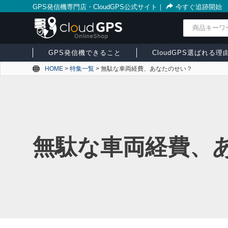
GPS発信機専門店・CloudGPS公式サイト
｜
今すぐ追跡開始
検索
GPS発信機できること
CloudGPS選ばれる理
HOME
>
特集一覧
>
無駄な車両経費、あなたのせい？
無駄な車両経費、