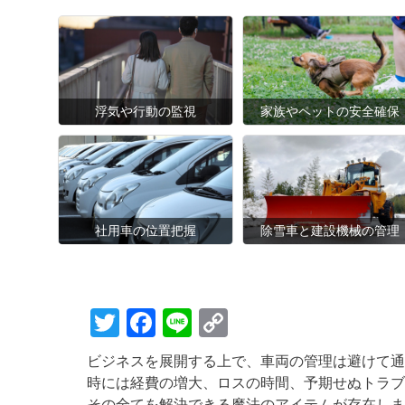
浮気や行動の監視
家族やペットの安全確保
社用車の位置把握
除雪車と建設機械の管理
T
F
Li
C
wi
a
n
o
ビジネスを展開する上で、車両の管理は避けて通
tt
c
e
p
時には経費の増大、ロスの時間、予期せぬトラブ
その全てを解決できる魔法のアイテムが存在しま