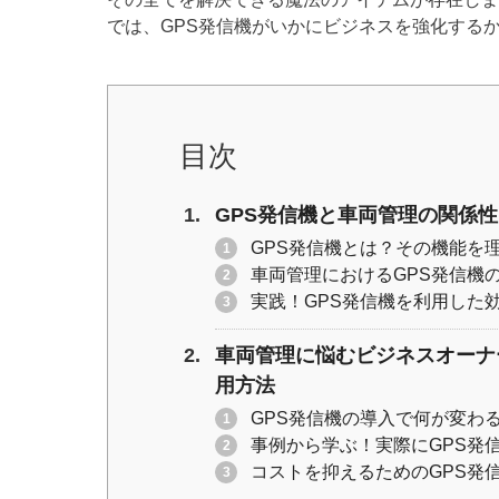
er
e
y
では、GPS発信機がいかにビジネスを強化する
b
Li
o
n
o
k
k
目次
GPS発信機と車両管理の関係
GPS発信機とは？その機能を
車両管理におけるGPS発信機
実践！GPS発信機を利用した
車両管理に悩むビジネスオーナ
用方法
GPS発信機の導入で何が変わ
事例から学ぶ！実際にGPS発
コストを抑えるためのGPS発