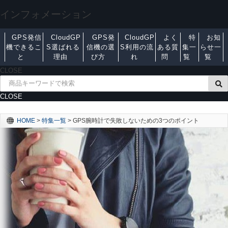
インフォメーション
GPS発信
CloudGP
GPS発
CloudGP
よく
特
お知
機できるこ
S選ばれる
信機の選
S利用の流
ある質
集一
らせ一
と
理由
び方
れ
問
覧
覧
CLOSE
CLOSE
HOME
>
特集一覧
>
GPS腕時計で失敗しないための3つのポイント