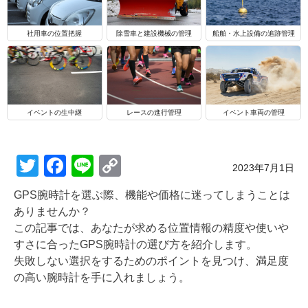
船舶・水上設備の追跡管理
社用車の位置把握
除雪車と建設機械の管理
イベントの生中継
レースの進行管理
イベント車両の管理
T
F
Li
C
Posted on
2023年7月1日
wi
a
n
o
GPS腕時計を選ぶ際、機能や価格に迷ってしまうことは
tt
c
e
p
ありませんか？
er
e
y
この記事では、あなたが求める位置情報の精度や使いや
すさに合ったGPS腕時計の選び方を紹介します。
b
Li
失敗しない選択をするためのポイントを見つけ、満足度
o
n
の高い腕時計を手に入れましょう。
o
k