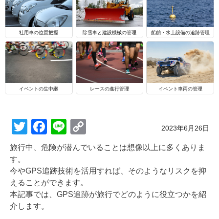
船舶・水上設備の追跡管理
社用車の位置把握
除雪車と建設機械の管理
イベントの生中継
レースの進行管理
イベント車両の管理
T
F
Li
C
Posted on
2023年6月26日
wi
a
n
o
旅行中、危険が潜んでいることは想像以上に多くありま
tt
c
e
p
す。
er
e
y
今やGPS追跡技術を活用すれば、そのようなリスクを抑
えることができます。
b
Li
本記事では、GPS追跡が旅行でどのように役立つかを紹
o
n
介します。