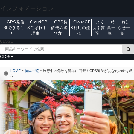
インフォメーション
GPS発信
CloudGP
GPS発
CloudGP
よく
特
お知
機できるこ
S選ばれる
信機の選
S利用の流
ある質
集一
らせ一
と
理由
び方
れ
問
覧
覧
CLOSE
CLOSE
HOME
>
特集一覧
>
旅行中の危険を簡単に回避！GPS追跡があなたの命を救
う