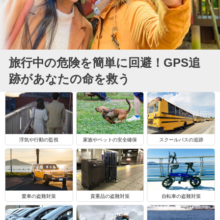
旅行中の危険を簡単に回避！GPS追
跡があなたの命を救う
浮気や行動の監視
家族やペットの安全確保
スクールバスの追跡
自転車の盗難対策
愛車の盗難対策
貴重品の盗難対策