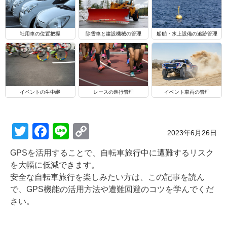
船舶・水上設備の追跡管理
社用車の位置把握
除雪車と建設機械の管理
イベントの生中継
レースの進行管理
イベント車両の管理
T
F
Li
C
Posted on
2023年6月26日
wi
a
n
o
GPSを活用することで、自転車旅行中に遭難するリスク
tt
c
e
p
を大幅に低減できます。
er
e
y
安全な自転車旅行を楽しみたい方は、この記事を読ん
で、GPS機能の活用方法や遭難回避のコツを学んでくだ
b
Li
さい。
o
n