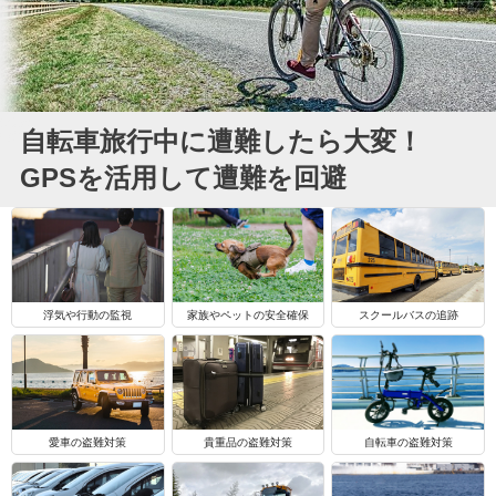
自転車旅行中に遭難したら大変！
GPSを活用して遭難を回避
浮気や行動の監視
家族やペットの安全確保
スクールバスの追跡
自転車の盗難対策
愛車の盗難対策
貴重品の盗難対策