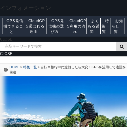
インフォメーション
GPS発信
CloudGP
GPS発
CloudGP
よく
特
お知
機できるこ
S選ばれる
信機の選
S利用の流
ある質
集一
らせ一
と
理由
び方
れ
問
覧
覧
CLOSE
CLOSE
HOME
>
特集一覧
>
自転車旅行中に遭難したら大変！GPSを活用して遭難を
回避