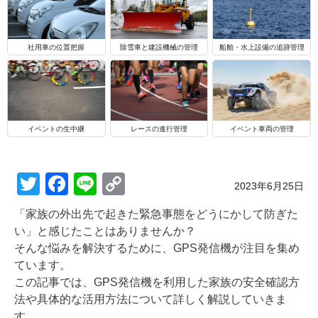
船舶・水上設備の追跡管理
社用車の位置把握
除雪車と建設機械の管理
イベントの生中継
レースの進行管理
イベント車両の管理
T
F
Li
C
Posted on
2023年6月25日
wi
a
n
o
「家族の外出先で起きた緊急事態をどうにかして防ぎた
tt
c
e
p
い」と感じたことはありませんか？
er
e
y
そんな悩みを解決するために、GPS発信機が注目を集め
ています。
b
Li
この記事では、GPS発信機を利用した家族の安全確認方
o
n
法や具体的な活用方法について詳しく解説していきま
す。