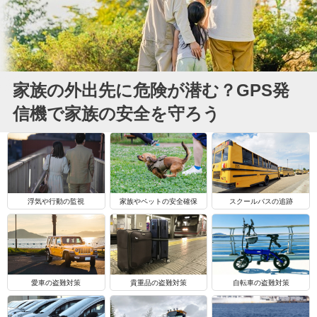
家族の外出先に危険が潜む？GPS発
信機で家族の安全を守ろう
浮気や行動の監視
家族やペットの安全確保
スクールバスの追跡
自転車の盗難対策
愛車の盗難対策
貴重品の盗難対策