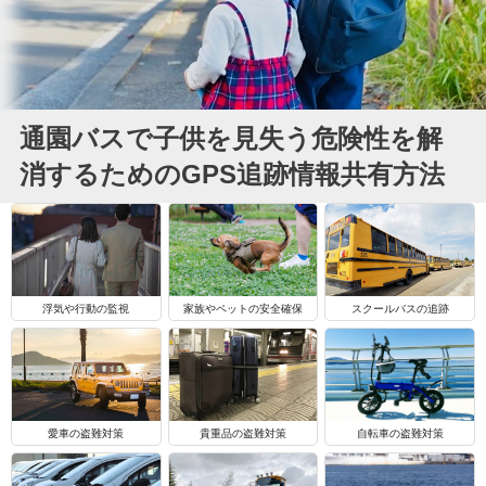
通園バスで子供を見失う危険性を解
消するためのGPS追跡情報共有方法
浮気や行動の監視
家族やペットの安全確保
スクールバスの追跡
自転車の盗難対策
愛車の盗難対策
貴重品の盗難対策