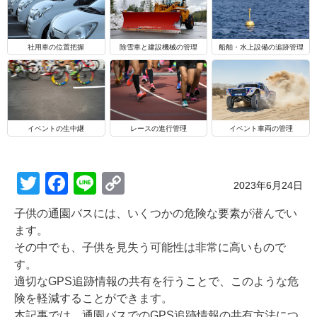
船舶・水上設備の追跡管理
社用車の位置把握
除雪車と建設機械の管理
イベントの生中継
レースの進行管理
イベント車両の管理
T
F
Li
C
Posted on
2023年6月24日
wi
a
n
o
子供の通園バスには、いくつかの危険な要素が潜んでい
tt
c
e
p
ます。
er
e
y
その中でも、子供を見失う可能性は非常に高いもので
す。
b
Li
適切なGPS追跡情報の共有を行うことで、このような危
o
n
険を軽減することができます。
本記事では、通園バスでのGPS追跡情報の共有方法につ