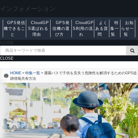
インフォメーション
GPS発信
CloudGP
GPS発
CloudGP
よく
特
お知
機できるこ
S選ばれる
信機の選
S利用の流
ある質
集一
らせ一
と
理由
び方
れ
問
覧
覧
CLOSE
CLOSE
HOME
>
特集一覧
>
通園バスで子供を見失う危険性を解消するためのGPS追
跡情報共有方法