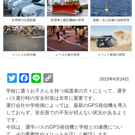
船舶・水上設備の追跡管理
社用車の位置把握
除雪車と建設機械の管理
イベントの生中継
レースの進行管理
イベント車両の管理
T
F
Li
C
Posted on
2023年6月24日
wi
a
n
o
学校に通うお子さんを持つ保護者の方々にとって、通学
tt
c
e
p
バス運行時の安全対策は非常に重要です。
er
e
y
運行会社や学校側によっては、最新のGPS発信機を導入
しておらず、安全面での不安が拭えない状況があるよう
b
Li
です。
o
n
今回は、通学バスのGPS発信機と学校との連携につい
て、その重要性やメリットを詳しく解説します。