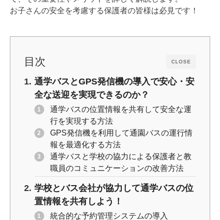
o
k
お子さんの安全を考慮する保護者の皆様は必見です！
k
目次
CLOSE
通学バスとGPS発信機の導入で安心・安
全な送迎を実現できるのか？
通学バスの位置情報を共有して安全な運
行を実現する方法
GPS発信機を利用して通園バスの運行情
報を最適化する方法
通学バスと学校の協力による保護者と教
職員のコミュニケーションの改善方法
学校とバス会社が協力して通学バスの位
置情報を共有しよう！
統合的な予約管理システムの導入