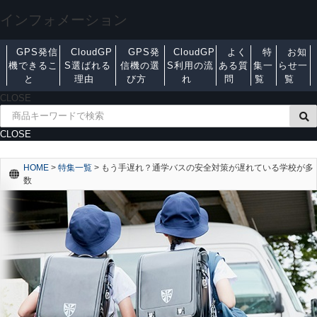
インフォメーション
GPS発信
CloudGP
GPS発
CloudGP
よく
特
お知
機できるこ
S選ばれる
信機の選
S利用の流
ある質
集一
らせ一
と
理由
び方
れ
問
覧
覧
CLOSE
CLOSE
HOME
>
特集一覧
>
もう手遅れ？通学バスの安全対策が遅れている学校が多
数