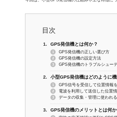
er
e
y
b
Li
o
n
o
k
目次
k
GPS発信機とは何か？
GPS発信機の正しい選び方
GPS発信機の設定方法
GPS発信機のトラブルシュー
小型GPS発信機はどのように
GPS信号を受信して位置情報
電波を利用して送信した位置
データの収集・管理に使われ
GPS発信機のメリットとは何か