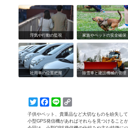
浮気や行動の監視
家族やペットの安全確保
社用車の位置把握
除雪車と建設機械の管理
T
F
Li
C
wi
a
n
o
子供やペット、貴重品など大切なものを紛失して
tt
c
e
p
小型GPS発信機があればそれらを見つけること
今回は、小型GPS発信機の仕組みや主な特徴に