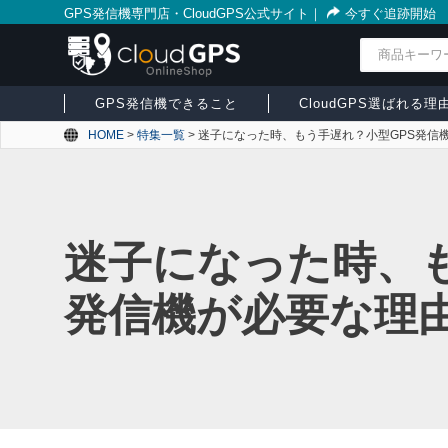
GPS発信機専門店・CloudGPS公式サイト
｜
今すぐ追跡開始
検索
GPS発信機できること
CloudGPS選ばれる理
HOME
>
特集一覧
>
迷子になった時、もう手遅れ？小型GPS発信
迷子になった時、も
発信機が必要な理