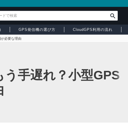
由
GPS発信機の選び方
CloudGPS利用の流れ
機が必要な理由
う手遅れ？小型GPS
由