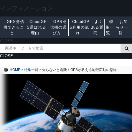
インフォメーション
GPS発信
CloudGP
GPS発
CloudGP
よく
特
お知
機できるこ
S選ばれる
信機の選
S利用の流
ある質
集一
らせ一
と
理由
び方
れ
問
覧
覧
CLOSE
CLOSE
HOME
>
特集一覧
>
知らないと危険！GPSが教える地殻変動の恐怖