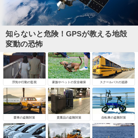
知らないと危険！GPSが教える地殻
変動の恐怖
浮気や行動の監視
家族やペットの安全確保
スクールバスの追跡
自転車の盗難対策
愛車の盗難対策
貴重品の盗難対策