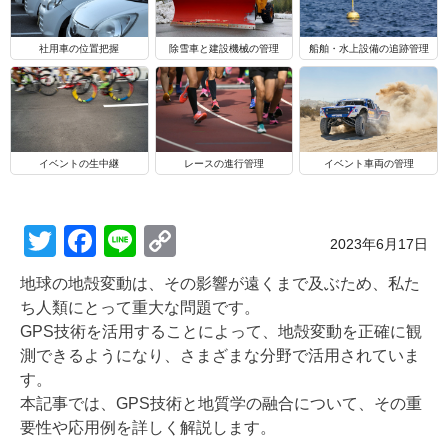
船舶・水上設備の追跡管理
社用車の位置把握
除雪車と建設機械の管理
イベントの生中継
レースの進行管理
イベント車両の管理
T
F
Li
C
Posted on
2023年6月17日
wi
a
n
o
地球の地殻変動は、その影響が遠くまで及ぶため、私た
tt
c
e
p
ち人類にとって重大な問題です。
er
e
y
GPS技術を活用することによって、地殻変動を正確に観
測できるようになり、さまざまな分野で活用されていま
b
Li
す。
o
n
本記事では、GPS技術と地質学の融合について、その重
o
k
要性や応用例を詳しく解説します。