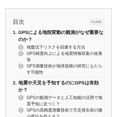
k
目次
CLOSE
GPSによる地殻変動の観測がなぜ重要な
のか？
地盤沈下リスクを回避する方法
GPS精度向上による地震情報収集の改善
策
GPS測量技術が地球規模の研究にもたら
す可能性
地震や天災を予知するのにGPSは有効
か？
GPSの観測データと人工知能の活用で地
震予知に近づく？
GPSの高精度測量技術で天災発生前の微
小変位を捉える？