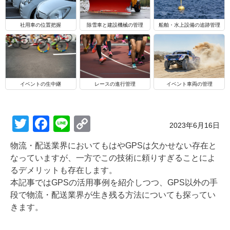
船舶・水上設備の追跡管理
社用車の位置把握
除雪車と建設機械の管理
イベントの生中継
レースの進行管理
イベント車両の管理
T
F
Li
C
Posted on
2023年6月16日
wi
a
n
o
物流・配送業界においてもはやGPSは欠かせない存在と
tt
c
e
p
なっていますが、一方でこの技術に頼りすぎることによ
er
e
y
るデメリットも存在します。
本記事ではGPSの活用事例を紹介しつつ、GPS以外の手
b
Li
段で物流・配送業界が生き残る方法についても探ってい
o
n
きます。
o
k