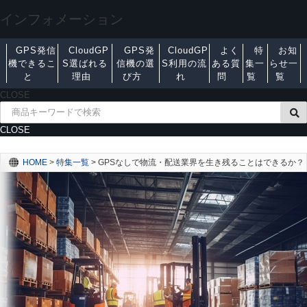
インフォメーション
GPS発信
CloudGP
GPS発
CloudGP
よく
特
お知
機できるこ
S選ばれる
信機の選
S利用の流
ある質
集一
らせ一
と
理由
び方
れ
問
覧
覧
CLOSE
CLOSE
HOME
>
特集一覧
>
GPSなしで物流・配送業界を生き残ることはできるか？