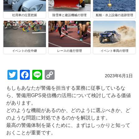
船舶・水上設備の追跡管理
社用車の位置把握
除雪車と建設機械の管理
イベントの生中継
レースの進行管理
イベント車両の管理
T
F
Li
C
Posted on
2023年6月1日
wi
a
n
o
もしもあなたが警備を担当する業務に従事しているな
tt
c
e
p
ら、警備用GPS発信機の活用について検討してみる価値
er
e
y
があります。
どのような機能があるのか、どのように選ぶべきか、ど
b
Li
のような問題に対処できるのかを解説します。
o
n
最高の警備体制を築くために、まずはしっかりと知って
o
k
おくことが重要です。