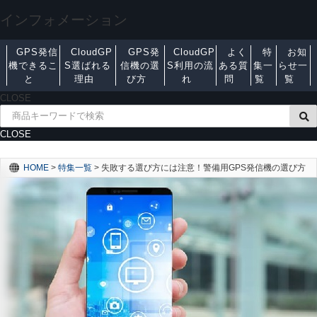
インフォメーション
GPS発信
CloudGP
GPS発
CloudGP
よく
特
お知
機できるこ
S選ばれる
信機の選
S利用の流
ある質
集一
らせ一
と
理由
び方
れ
問
覧
覧
CLOSE
CLOSE
HOME
>
特集一覧
>
失敗する選び方には注意！警備用GPS発信機の選び方