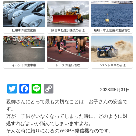
船舶・水上設備の追跡管理
社用車の位置把握
除雪車と建設機械の管理
イベントの生中継
レースの進行管理
イベント車両の管理
T
F
Li
C
Posted on
2023年5月31日
wi
a
n
o
親御さんにとって最も大切なことは、お子さんの安全で
tt
c
e
p
す。
er
e
y
万が一子供がいなくなってしまった時に、どのように対
処すればよいか悩んでしまいますよね。
b
Li
そんな時に頼りになるのがGPS発信機なのです。