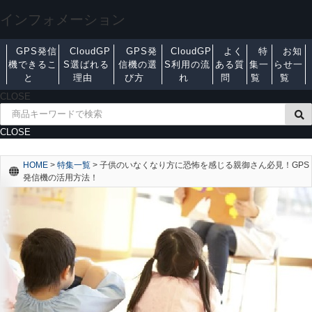
インフォメーション
GPS発信
CloudGP
GPS発
CloudGP
よく
特
お知
機できるこ
S選ばれる
信機の選
S利用の流
ある質
集一
らせ一
と
理由
び方
れ
問
覧
覧
CLOSE
CLOSE
HOME
>
特集一覧
>
子供のいなくなり方に恐怖を感じる親御さん必見！GPS
発信機の活用方法！