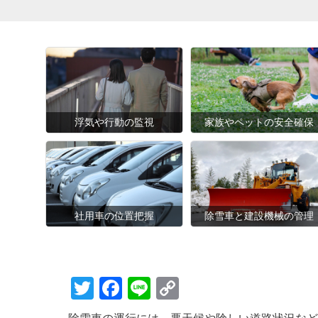
浮気や行動の監視
家族やペットの安全確保
社用車の位置把握
除雪車と建設機械の管理
T
F
Li
C
wi
a
n
o