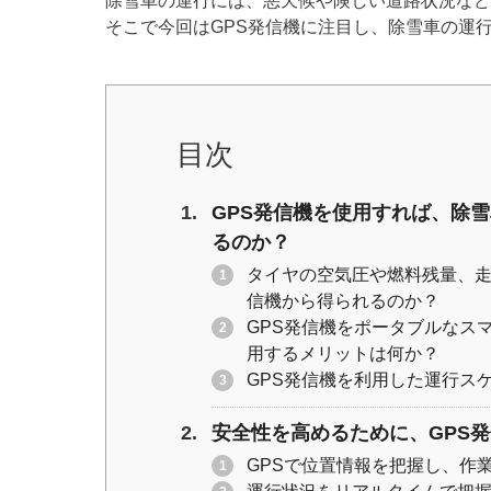
除雪車の運行には、悪天候や険しい道路状況など
tt
c
e
p
そこで今回はGPS発信機に注目し、除雪車の運
er
e
y
b
Li
o
n
目次
o
k
k
GPS発信機を使用すれば、除
るのか？
タイヤの空気圧や燃料残量、走
信機から得られるのか？
GPS発信機をポータブルなス
用するメリットは何か？
GPS発信機を利用した運行ス
安全性を高めるために、GPS
GPSで位置情報を把握し、作