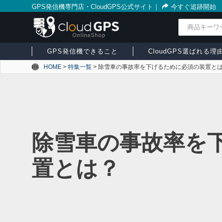
GPS発信機専門店・CloudGPS公式サイト
｜
今すぐ追跡開始
検索
GPS発信機できること
CloudGPS選ばれる理
HOME
>
特集一覧
>
除雪車の事故率を下げるために必須の装置と
除雪車の事故率を
置とは？