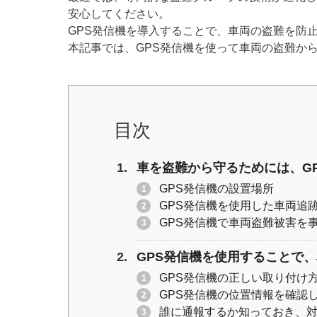
er
e
y
安心してください。
GPS発信機を導入することで、車両の盗難を防
b
Li
本記事では、GPS発信機を使って車両の盗難か
o
n
o
k
k
目次
車を盗難から守るためには、G
GPS発信機の設置場所
GPS発信機を使用した車両追
GPS発信機で車両盗難被害を
GPS発信機を使用することで
GPS発信機の正しい取り付け
GPS発信機の位置情報を確認
誰に通報するか知っておき、