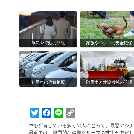
浮気や行動の監視
家族やペットの安全確保
社用車の位置把握
除雪車と建設機械の管理
T
F
Li
C
wi
a
n
o
車を所有している多くの人にとって、最悪のシナ
tt
c
e
p
最近では、専門的な盗難グループの技術が進化し