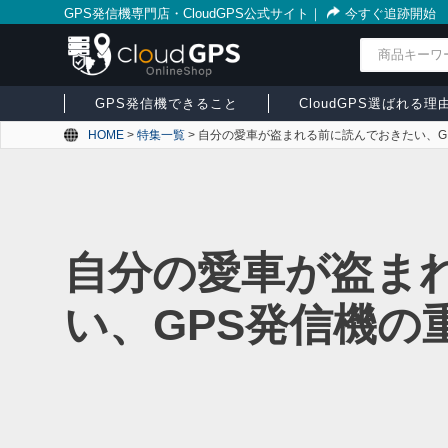
GPS発信機専門店・CloudGPS公式サイト
｜
今すぐ追跡開始
検索
GPS発信機できること
CloudGPS選ばれる理
HOME
>
特集一覧
>
自分の愛車が盗まれる前に読んでおきたい、G
自分の愛車が盗ま
い、GPS発信機の