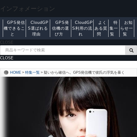
インフォメーション
GPS発信
CloudGP
GPS発
CloudGP
よく
特
お知
機できるこ
S選ばれる
信機の選
S利用の流
ある質
集一
らせ一
と
理由
び方
れ
問
覧
覧
CLOSE
CLOSE
HOME
>
特集一覧
>
疑いから確信へ。GPS発信機で彼氏の浮気を暴く