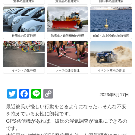
自転車の盗難対策
愛車の盗難対策
貴重品の盗難対策
船舶・水上設備の追跡管理
社用車の位置把握
除雪車と建設機械の管理
イベントの生中継
レースの進行管理
イベント車両の管理
T
F
Li
C
Posted on
2023年5月17日
wi
a
n
o
最近彼氏が怪しい行動をとるようになった…そんな不安
tt
c
e
p
を抱えている女性に朗報です。
er
e
y
GPS発信機があれば、彼氏の浮気調査が簡単にできるの
です。
b
Li