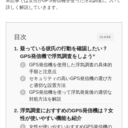
本記事では女性がGPS発信機を使った浮気調査について
o
n
詳しく解説していきます。
o
k
k
目次
CLOSE
疑っている彼氏の行動を確認したい？
GPS発信機で浮気調査をしよう”
GPS発信機を使用した浮気調査の具体的
手順と注意点
セキュリティの高いGPS発信機の選び方
と適切な設置方法
GPS発信機を使って浮気発覚後の適切な
対処方法を解説
浮気調査におすすめのGPS発信機は？女
性が使いやすい機能も紹介
女性が使いやすいおすすめGPS発信機の