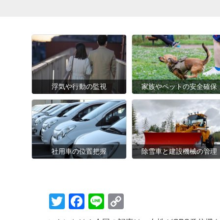
浮気や行動の監視
家族やペットの安全確保
社用車の位置把握
除雪車と建設機械の管理
T
F
Li
C
wi
a
n
o