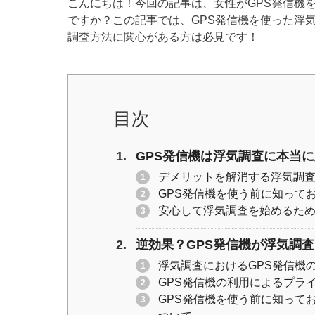
こんにちは！今回の記事は、女性がGPS発信機
tt
c
e
p
ですか？この記事では、GPS発信機を使った浮
er
e
y
調査方法に関心がある方は必見です！
b
Li
o
n
o
k
目次
k
GPS発信機は浮気調査に本当
デメリットを解消する浮気調
GPS発信機を使う前に知って
安心して浮気調査を始めるため
逆効果？GPS発信機が浮気調
浮気調査におけるGPS発信機
GPS発信機の利用によるプラ
GPS発信機を使う前に知って