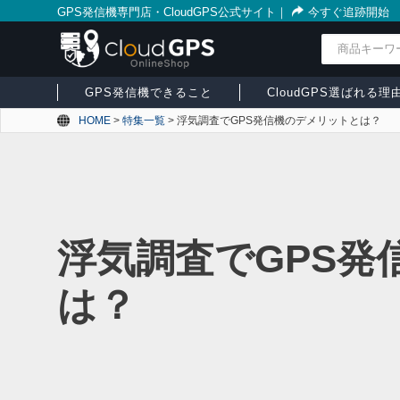
GPS発信機専門店・CloudGPS公式サイト
｜
今すぐ追跡開始
検索
GPS発信機できること
CloudGPS選ばれる理
HOME
>
特集一覧
>
浮気調査でGPS発信機のデメリットとは？
浮気調査でGPS発
は？