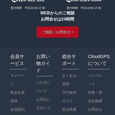
受付時間 平日10:00-17:00
受付時間 平日10:00-17:00
WEBからのご相談
お問合せは24時間
ご相談｜お問合せ >
会員サ
お買い
総合サ
CloudGPS
ービス
物ガイ
ポート
について
ド
マイペー
よくある
パンフレ
ご注文に
ジ
質問
ット
ついて
新規会員
GPS操作
特集一覧
お支払い
登録
ガイド
会社概要
方法につ
会員規約
総合検索
お問合せ