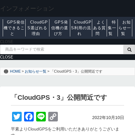
インフォメーション
GPS発信
CloudGP
GPS発
CloudGP
よく
特
お知
機できるこ
S選ばれる
信機の選
S利用の流
ある質
集一
らせ一
と
理由
び方
れ
問
覧
覧
CLOSE
CLOSE
HOME
>
お知らせ一覧
>
「CloudGPS・3」公開間近です
「CloudGPS・3」公開間近です
T
F
Li
C
Posted on
2022年10月10日
wi
a
n
o
平素よりCloudGPSをご利用いただきありがとうございま