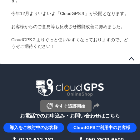
tt
c
e
p
す。
er
e
y
今年12月よりいよいよ「CloudGPS３」が公開となります。
b
Li
お客様からのご意見等も反映させ機能改善に努めました。
o
n
o
k
CloudGPS２よりぐっと使いやすくなっておりますので、ど
うぞご期待ください！
k
ペー
ジト
ップ
へ
今すぐ追跡開始
お電話でのお申込み・お問い合わせはこちら
導入を
ご検討中のお客様
CloudGPS
ご利用中のお客様
0120-622-181
050-3529-6500