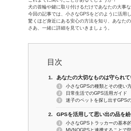
er
e
y
犬の首輪や鍵に取り付けるだけであなたの大事な
b
Li
今回の記事では、小さなGPSをどのように活用
o
n
驚くほど身近にある安心の方法を知り、あなたの
o
k
さあ、一緒に詳細を見ていきましょう。
k
目次
あなたの大切なものは守られて
小さなGPSの種類とその使い
日常生活でのGPS活用ガイド
迷子のペットを探し出すGPS
GPSを活用して思い出の品を
小さなGPSトラッカーの基本
MVNOGPSと連携することで