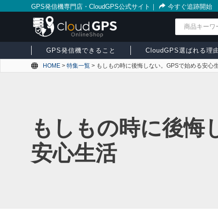
GPS発信機専門店・CloudGPS公式サイト
｜
今すぐ追跡開始
検索
GPS発信機できること
CloudGPS選ばれる理
HOME
>
特集一覧
>
もしもの時に後悔しない。GPSで始める安心
もしもの時に後悔し
安心生活