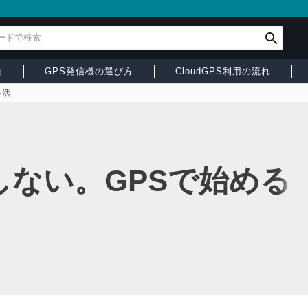
由
GPS発信機の選び方
CloudGPS利用の流れ
生活
ない。GPSで始める