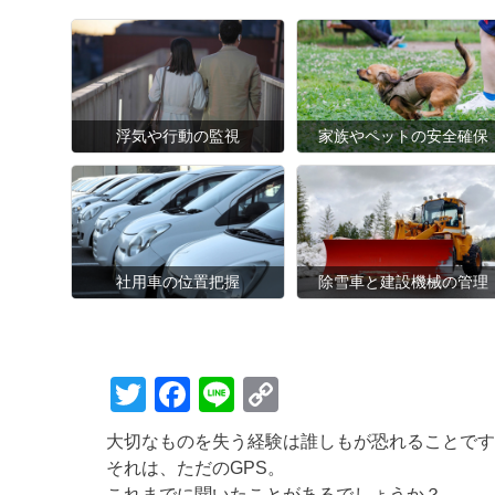
浮気や行動の監視
家族やペットの安全確保
社用車の位置把握
除雪車と建設機械の管理
T
F
Li
C
wi
a
n
o
大切なものを失う経験は誰しもが恐れることです
tt
c
e
p
それは、ただのGPS。
これまでに聞いたことがあるでしょうか？