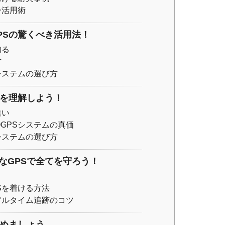
ー活用術
PSの驚くべき活用法！
知る
方
システムの選び方
類を理解しよう！
違い
GPSシステムの真価
システムの選び方
なGPSで全てを守ろう！
Sを着ける方法
アルタイム追跡のコツ
始めましょう