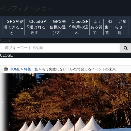
インフォメーション
GPS発信
CloudGP
GPS発
CloudGP
よく
特
お知
機できるこ
S選ばれる
信機の選
S利用の流
ある質
集一
らせ一
と
理由
び方
れ
問
覧
覧
CLOSE
CLOSE
HOME
>
特集一覧
>
もう失敗しない！GPSで変えるイベントの未来