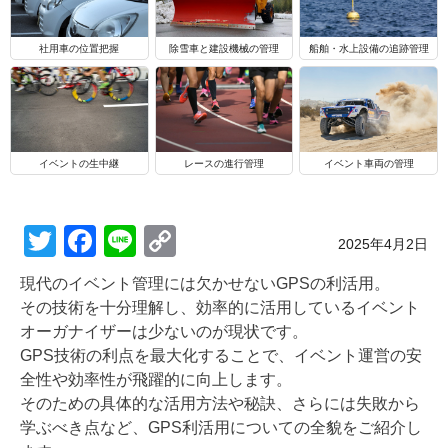
船舶・水上設備の追跡管理
社用車の位置把握
除雪車と建設機械の管理
イベントの生中継
レースの進行管理
イベント車両の管理
T
F
Li
C
Posted on
2025年4月2日
wi
a
n
o
現代のイベント管理には欠かせないGPSの利活用。
tt
c
e
p
その技術を十分理解し、効率的に活用しているイベント
er
e
y
オーガナイザーは少ないのが現状です。
GPS技術の利点を最大化することで、イベント運営の安
b
Li
全性や効率性が飛躍的に向上します。
o
n
そのための具体的な活用方法や秘訣、さらには失敗から
o
k
学ぶべき点など、GPS利活用についての全貌をご紹介し