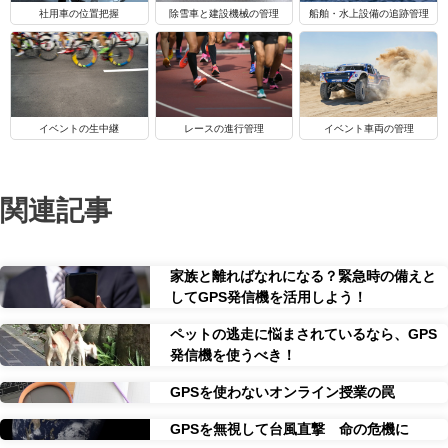
船舶・水上設備の追跡管理
社用車の位置把握
除雪車と建設機械の管理
イベントの生中継
レースの進行管理
イベント車両の管理
関連記事
家族と離ればなれになる？緊急時の備えと
してGPS発信機を活用しよう！
ペットの逃走に悩まされているなら、GPS
発信機を使うべき！
GPSを使わないオンライン授業の罠
GPSを無視して台風直撃 命の危機に