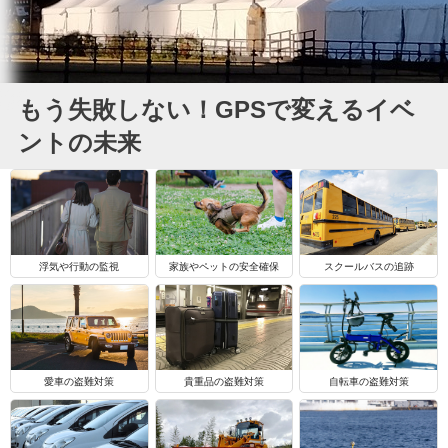
もう失敗しない！GPSで変えるイベ
ントの未来
浮気や行動の監視
家族やペットの安全確保
スクールバスの追跡
自転車の盗難対策
愛車の盗難対策
貴重品の盗難対策