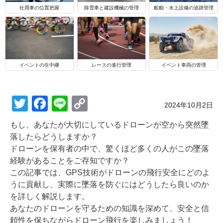
船舶・水上設備の追跡管理
社用車の位置把握
除雪車と建設機械の管理
イベントの生中継
レースの進行管理
イベント車両の管理
T
F
Li
C
Posted on
2024年10月2日
wi
a
n
o
もし、あなたが大切にしているドローンが空から突然墜
tt
c
e
p
落したらどうしますか？
er
e
y
ドローンを保有者の中で、驚くほど多くの人がこの墜落
経験があることをご存知ですか？
b
Li
この記事では、GPS技術がドローンの飛行安全にどのよ
o
n
うに貢献し、実際に墜落を防ぐにはどうしたら良いのか
o
k
を詳しく解説します。
あなたのドローンを守るための知識を深めて、安全と信
k
頼性を保ちながらドローン飛行を楽しみましょう！