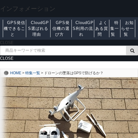
インフォメーション
GPS発信
CloudGP
GPS発
CloudGP
よく
特
お知
機できるこ
S選ばれる
信機の選
S利用の流
ある質
集一
らせ一
と
理由
び方
れ
問
覧
覧
CLOSE
CLOSE
HOME
>
特集一覧
>
ドローンの墜落はGPSで防げるか？