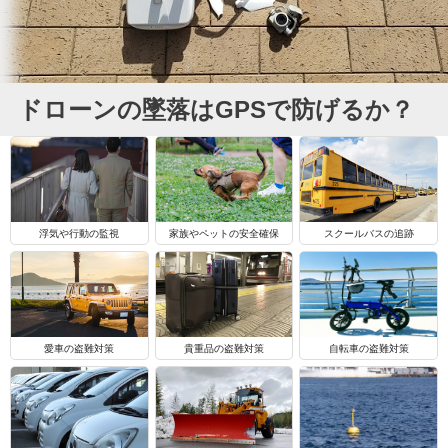
ドローンの墜落はGPSで防げるか？
浮気や行動の監視
家族やペットの安全確保
スクールバスの追跡
自転車の盗難対策
愛車の盗難対策
貴重品の盗難対策