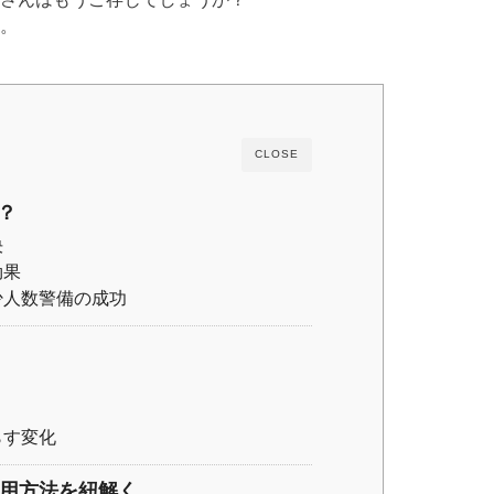
。
CLOSE
？
決
効果
少人数警備の成功
らす変化
活用方法を紐解く