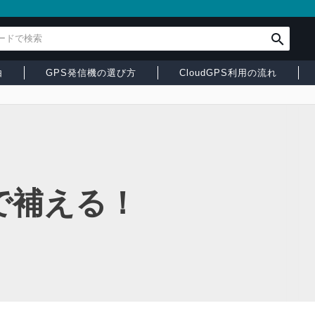
由
GPS発信機の選び方
CloudGPS利用の流れ
で補える！