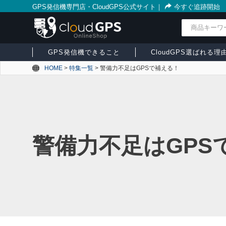
GPS発信機専門店・CloudGPS公式サイト
｜
今すぐ追跡開始
検索
GPS発信機できること
CloudGPS選ばれる理
HOME
>
特集一覧
>
警備力不足はGPSで補える！
警備力不足はGPS