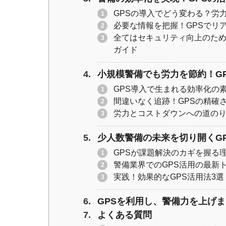
GPSの導入でどう変わる？労
必要な情報を把握！GPSでリ
全てはセキュリティ向上のため
ガイド
小規模警備でも労力を節約！G
GPS導入で生まれる効率化の
間違いなく追跡！GPSの精確
労力とコストダウンへの道のり
少人数警備の未来を切り開くG
GPSが課題解決のカギを握る
警備業界でのGPS活用の最新
実践！効果的なGPS活用法3選
GPSを利用し、警備力を上げ
よくある質問