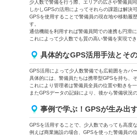
少人数で警備を行う際、エリアの広さや警備員同
しかしGPSの活用によってそれらの課題は解決
GPSを使用することで警備員の現在地や移動履
す。
通信機能を利用すれば警備員間での連携も円滑に
これによって少人数でも質の高い警備を実現でき
具体的なGPS活用手法とそ
GPS活用によって少人数警備でも広範囲をカバ
具体的には、警備員たちは携帯型GPSを持ち、
これにより管理者は警備員全員の位置や動きを一
またGPSデータの記録により、後から警備状況
事例で学ぶ！GPSが生み出
GPSを活用することで、少人数であっても高度
例えば商業施設の場合、GPSを使った警備員の