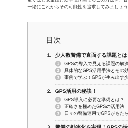
er
e
y
一緒にこれからその可能性を追求してみましょう
b
Li
o
n
o
k
k
目次
少人数警備で直面する課題とは
GPSの導入で見える課題の解
具体的なGPS活用手法とその
事例で学ぶ！GPSが生み出す
GPS活用の秘訣！
GPS導入に必要な準備とは？
正確さを極めたGPSの活用法
日々の警備運用でGPSがもた
警備の効率化を実現！GPSの