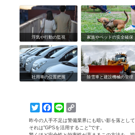
浮気や行動の監視
家族やペットの安全確保
社用車の位置把握
除雪車と建設機械の管理
T
F
Li
C
wi
a
n
o
昨今の人手不足は警備業界にも暗い影を落として
tt
c
e
p
それは”GPSを活用すること”です。
驚くほど安全性と効率性が高まるこの方法を、皆