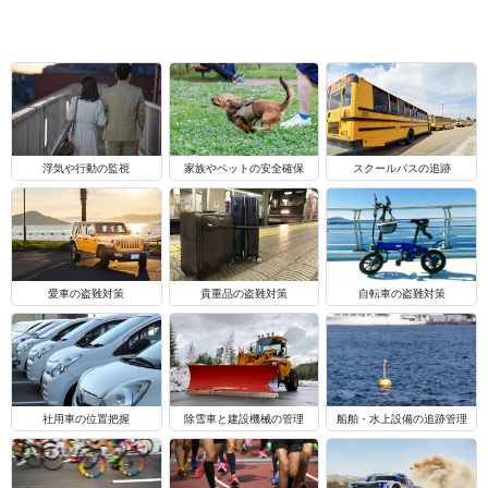
浮気や行動の監視
家族やペットの安全確保
スクールバスの追跡
自転車の盗難対策
愛車の盗難対策
貴重品の盗難対策
船舶・水上設備の追跡管理
社用車の位置把握
除雪車と建設機械の管理