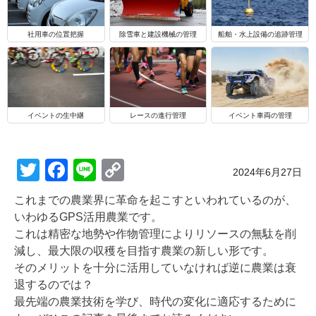
船舶・水上設備の追跡管理
社用車の位置把握
除雪車と建設機械の管理
イベントの生中継
レースの進行管理
イベント車両の管理
T
F
Li
C
Posted on
2024年6月27日
wi
a
n
o
これまでの農業界に革命を起こすといわれているのが、
tt
c
e
p
いわゆるGPS活用農業です。
er
e
y
これは精密な地勢や作物管理によりリソースの無駄を削
減し、最大限の収穫を目指す農業の新しい形です。
b
Li
そのメリットを十分に活用していなければ逆に農業は衰
o
n
退するのでは？
o
k
最先端の農業技術を学び、時代の変化に適応するために