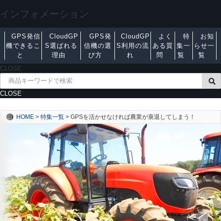
インフォメーション
GPS発信
CloudGP
GPS発
CloudGP
よく
特
お知
機できるこ
S選ばれる
信機の選
S利用の流
ある質
集一
らせ一
と
理由
び方
れ
問
覧
覧
CLOSE
CLOSE
HOME
>
特集一覧
>
GPSを活かせなければ農業が衰退してしまう！