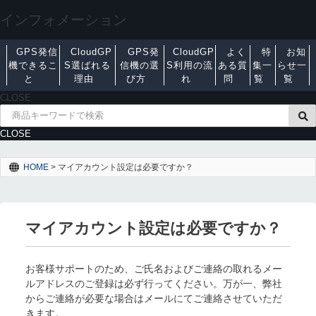
インフォメーション
GPS発信
CloudGP
GPS発
CloudGP
よく
特
お知
機できるこ
S選ばれる
信機の選
S利用の流
ある質
集一
らせ一
と
理由
び方
れ
問
覧
覧
CLOSE
CLOSE
HOME
>
マイアカウント設定は必要ですか？
マイアカウント設定は必要ですか？
お客様サポートのため、ご氏名およびご連絡の取れるメー
ルアドレスのご登録は必ず行ってください
。万が一、弊社
からご連絡が必要な場合はメールにてご連絡させていただ
きます。