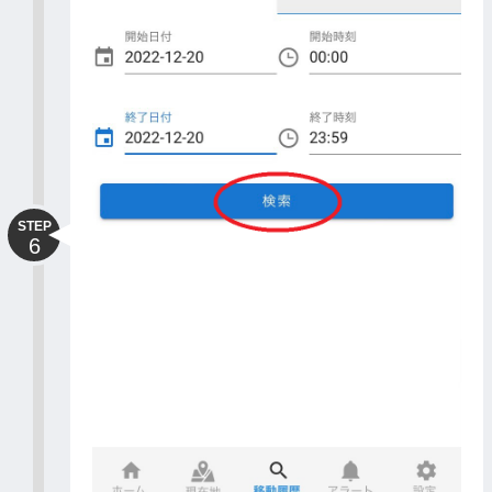
STEP
6