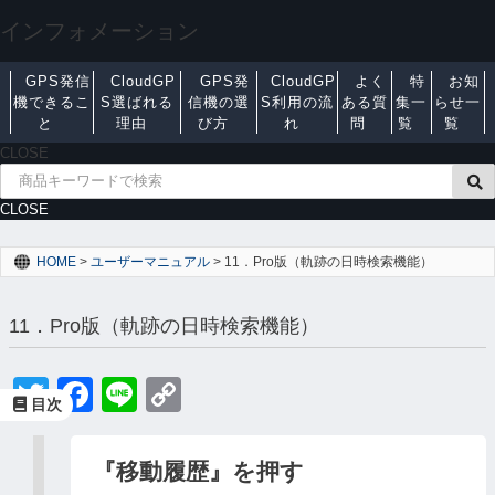
インフォメーション
GPS発信
CloudGP
GPS発
CloudGP
よく
特
お知
機できるこ
S選ばれる
信機の選
S利用の流
ある質
集一
らせ一
と
理由
び方
れ
問
覧
覧
CLOSE
CLOSE
HOME
>
ユーザーマニュアル
>
11．Pro版（軌跡の日時検索機能）
11．Pro版（軌跡の日時検索機能）
T
F
Li
C
目次
wi
a
n
o
tt
c
e
p
『移動履歴』を押す