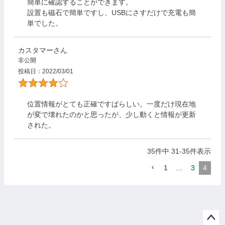
簡単に確認することができます。

設置も磁石で簡単ですし、USBにさすだけで充電も簡
単でした。
カスタマー
非公開
投稿日
2022/03/01
位置情報がとても正確ですばらしい。一度だけ現在地
が変で壊れたのかと思ったが、少し動くと情報が更新
された。
35
件中
31
-
35
件表示
1
…
3
4