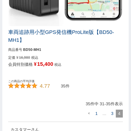
車両追跡用小型GPS発信機ProLite版【BD50-
MH1】
商品番号
BD50-MH1
定価
¥
16,980
税込
15,400
¥
会員特別価格
税込
4.77
35
35
件中
31
-
35
件表示
1
…
3
4
カスタマー